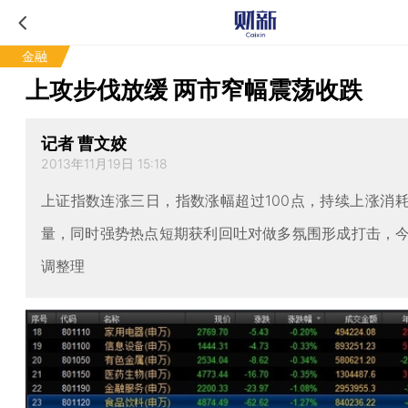
金融
上攻步伐放缓 两市窄幅震荡收跌
记者 曹文姣
2013年11月19日 15:18
上证指数连涨三日，指数涨幅超过100点，持续上涨消
量，同时强势热点短期获利回吐对做多氛围形成打击，
调整理