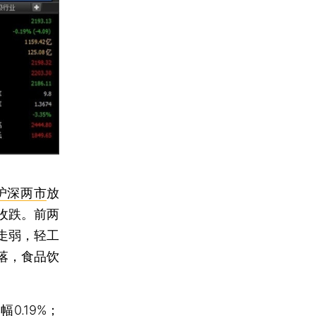
沪深两市
放
收跌。前两
走弱，轻工
落，食品饮
幅0.19%；