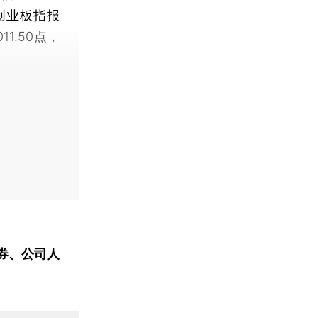
创业板指
报
011.50点，
券、公司人