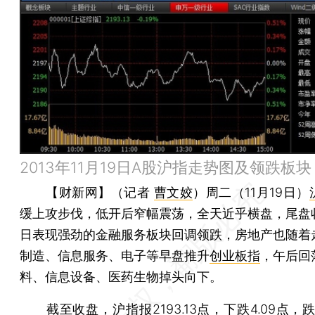
2013年11月19日A股沪指走势图及领跌板块
【财新网】（记者
曹文姣
）
周二（11月19日）
缓上攻步伐，低开后窄幅震荡，全天近乎横盘，尾盘
日表现强劲的金融服务板块回调领跌，房地产也随着
制造、信息服务、电子等早盘推升
创业板指
，午后回
料、信息设备、医药生物掉头向下。
截至收盘，
沪指
报2193.13点，下跌4.09点，跌