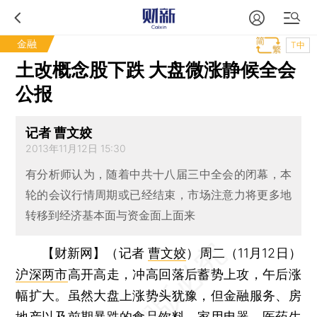
金融
T中
土改概念股下跌 大盘微涨静候全会
公报
记者 曹文姣
2013年11月12日 15:30
有分析师认为，随着中共十八届三中全会的闭幕，本
轮的会议行情周期或已经结束，市场注意力将更多地
转移到经济基本面与资金面上面来
【财新网】（记者
曹文姣
）
周二（11月12日）
沪深两市
高开高走，冲高回落后蓄势上攻，午后涨
幅扩大。虽然大盘上涨势头犹豫，但金融服务、房
地产以及前期暴跌的食品饮料、家用电器、医药生