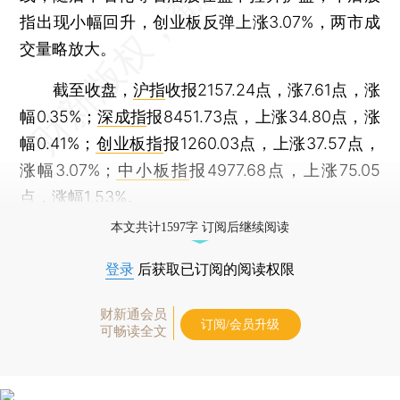
指出现小幅回升，创业板反弹上涨3.07%，两市成
交量略放大。
截至收盘，
沪指
收报2157.24点，涨7.61点，涨
幅0.35%；
深成指
报8451.73点，上涨34.80点，涨
幅0.41%；
创业板指
报1260.03点，上涨37.57点，
涨幅3.07%；
中小板指
报4977.68点，上涨75.05
点，涨幅1.53%。
本文共计1597字 订阅后继续阅读
登录
后获取已订阅的阅读权限
财新通会员
订阅/会员升级
可畅读全文