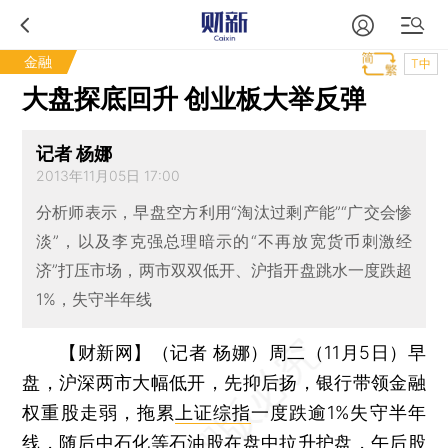
金融
T中
大盘探底回升 创业板大举反弹
记者 杨娜
2013年11月05日 17:00
分析师表示，早盘空方利用“淘汰过剩产能”“广交会惨
淡”，以及李克强总理暗示的“不再放宽货币刺激经
济”打压市场，两市双双低开、沪指开盘跳水一度跌超
1%，失守半年线
【财新网】（记者 杨娜）
周二（11月5日）早
盘，沪深两市大幅低开，先抑后扬，银行带领金融
权重股走弱，拖累
上证综指
一度跌逾1%失守半年
线，随后中石化等石油股在盘中拉升护盘，午后股