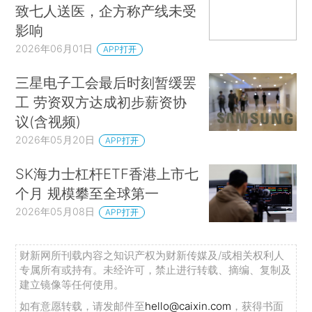
致七人送医，企方称产线未受
影响
2026年06月01日
APP打开
三星电子工会最后时刻暂缓罢
工 劳资双方达成初步薪资协
议(含视频)
2026年05月20日
APP打开
SK海力士杠杆ETF香港上市七
个月 规模攀至全球第一
2026年05月08日
APP打开
财新网所刊载内容之知识产权为财新传媒及/或相关权利人
专属所有或持有。未经许可，禁止进行转载、摘编、复制及
建立镜像等任何使用。
如有意愿转载，请发邮件至
hello@caixin.com
，获得书面