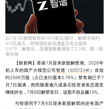
以7月7日智谱收市价1610港元/股计，解禁市值约
413亿港元；而智谱此前流通盘仅有总股本
2.67%，解禁后，流通股数量增加了2.2倍。图：视
觉中国
【财新网】
香港7月迎来新股解禁潮。2026年
初上市的国产大模型公司
智谱
（
02513.HK
）首批
约2568万股（占已发行股本5.76%）禁售期已于7
月7日届满，然而随着逾六成基石投资者表态愿意
继续持仓，7月8日解禁首日，该股不跌反飙13%。
与智谱同于7月8日迎来新股解禁的还有国产