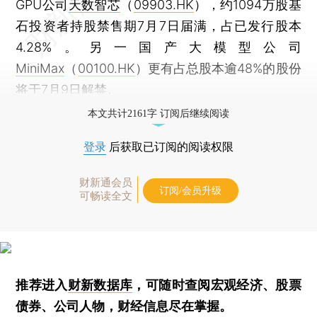
GPU公司
天数智芯
（
09903.HK
），约1094万股基
石投资者持股禁售期7月7日届满，占已发行股本
4.28%。另一国产大模型公司
MiniMax
（
00100.HK
）更有占总股本逾48%的股份
将于7月9日解禁。
本文共计2161字 订阅后继续阅读
登录
后获取已订阅的阅读权限
财新通会员
订阅/会员升级
可畅读全文
推荐进入
财新数据库
，可随时查阅宏观经济、股票
债券、公司人物，财经信息尽在掌握。