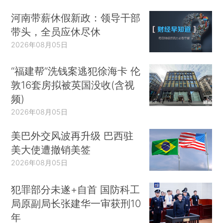
河南带薪休假新政：领导干部
带头，全员应休尽休
2026年08月05日
“福建帮”洗钱案逃犯徐海卡 伦
敦16套房拟被英国没收(含视
频)
2026年08月05日
美巴外交风波再升级 巴西驻
美大使遭撤销美签
2026年08月05日
犯罪部分未遂+自首 国防科工
局原副局长张建华一审获刑10
年