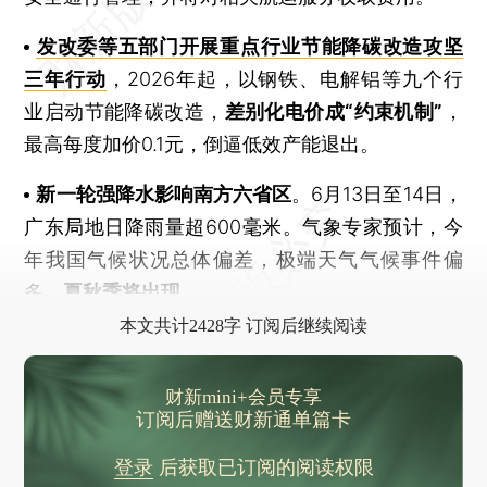
发改委等五部门开展重点行业节能降碳改造攻坚
三年行动
，2026年起，以钢铁、电解铝等九个行
业启动节能降碳改造，
差别化电价成“约束机制”
，
最高每度加价0.1元，倒逼低效产能退出。
新一轮强降水影响南方六省区
。6月13日至14日，
广东局地日降雨量超600毫米。气象专家预计，今
年我国气候状况总体偏差，极端天气气候事件偏
多，
夏秋季将出现
本文共计2428字 订阅后继续阅读
财新mini+会员专享
订阅后赠送财新通单篇卡
登录
后获取已订阅的阅读权限