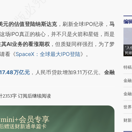
编
万亿美元的估值登陆纳斯达克
，刷新全球IPO纪录，
马
这场IPO真正的核心，并不只是火箭和星链，而是
其AI业务的看涨期权
，但质疑同样强烈，为了梦
“入
民潮
请看《
SpaceX：全球最大IPO登陆
》。
特稿
7.48万亿元
，人民币贷款增加9.11万亿元。
金融
金融
金融
2353字 订阅后继续阅读
世界
mini+会员专享
财新
后赠送财新通单篇卡