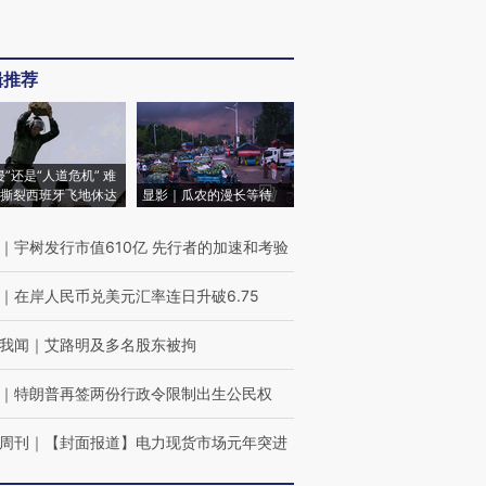
辑推荐
侵”还是“人道危机” 难
撕裂西班牙飞地休达
显影｜瓜农的漫长等待
｜
宇树发行市值610亿 先行者的加速和考验
｜
在岸人民币兑美元汇率连日升破6.75
我闻
｜
艾路明及多名股东被拘
｜
特朗普再签两份行政令限制出生公民权
周刊
｜
【封面报道】电力现货市场元年突进