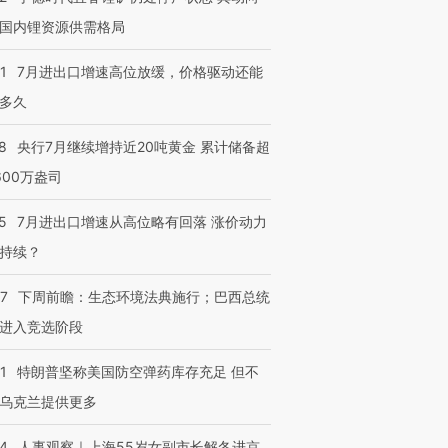
国内锂资源供需格局
1
7月进出口增速高位放缓，价格驱动还能
多久
8
央行7月继续增持近20吨黄金 累计储备超
600万盎司
5
7月进出口增速从高位略有回落 涨价动力
持续？
07
下周前瞻：生态环境法典施行；巴西总统
进入竞选阶段
1
特朗普坚称美国防空弹药库存充足 但不
乌克兰提供更多
24
人事观察｜上海55岁女副市长解冬进京