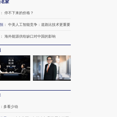
新名家
：
停不下来的价格？
恒
：
中美人工智能竞争：道路比技术更重要
：
海外能源供给缺口对中国的影响
频
客
跨国走私7万
视线｜被称为“蟑螂”的印
视线｜“入侵”还是“人道危
：
多看少动
检体内含3种
度Z世代 用街头抗争将教
机”？难民潮撕裂西班牙
秘鲁纳斯
育部长拱下台
飞地休达
13人遇难