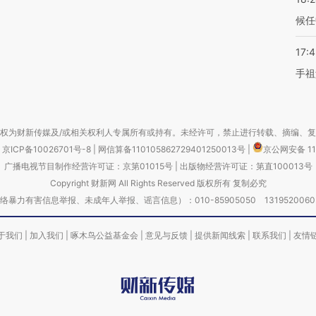
候任
17:
手祖
权为财新传媒及/或相关权利人专属所有或持有。未经许可，禁止进行转载、摘编、
京ICP备10026701号-8
|
网信算备110105862729401250013号
|
京公网安备 11
广播电视节目制作经营许可证：京第01015号
|
出版物经营许可证：第直100013号
Copyright 财新网 All Rights Reserved 版权所有 复制必究
害信息举报、未成年人举报、谣言信息）：010-85905050 13195200605 举报邮
于我们
|
加入我们
|
啄木鸟公益基金会
|
意见与反馈
|
提供新闻线索
|
联系我们
|
友情