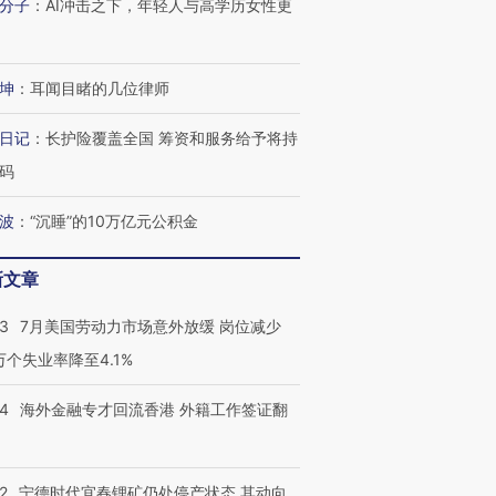
分子
：
AI冲击之下，年轻人与高学历女性更
坤
：
耳闻目睹的几位律师
进第四届链博
【商旅对话】华住集团
日记
：
长护险覆盖全国 筹资和服务给予将持
技“链”接产
【特别呈现】寻找100种
CFO：不靠规模取胜，华
【特别呈
有意思的生活方式·第三对
住三大增长引擎是什么？
有意思的
码
波
：
“沉睡”的10万亿元公积金
新文章
43
7月美国劳动力市场意外放缓 岗位减少
3万个失业率降至4.1%
14
海外金融专才回流香港 外籍工作签证翻
2
宁德时代宜春锂矿仍处停产状态 其动向