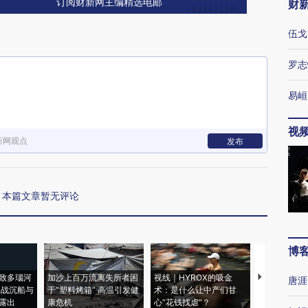
订阅财新网主编精选电邮
财
伍戈
罗志
易峘
视
新网观点
发布
本篇文章暂无评论
博
致多瑙河
加沙上百万流离失所者困
视线｜HYROX的吸金
马航飞行员
唐涯
二战沉船与
于“塑料烤箱” 高温引发健
术：是什么让中产们甘
粒摇头丸 尿
露出
康危机
心“花钱找虐”？
毒品