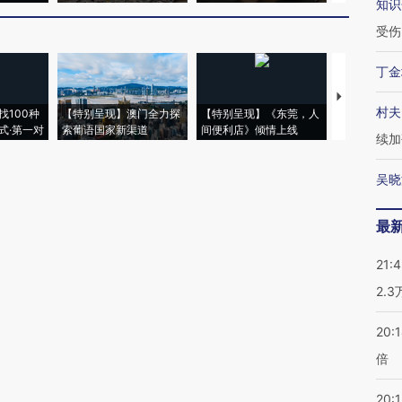
知识
受伤
丁金
【推广】走
村夫
找100种
【特别呈现】澳门全力探
【特别呈现】《东莞，人
会，让数智科
式·第一对
索葡语国家新渠道
间便利店》倾情上线
业
续加
吴晓
最
21:
2.
20:
倍
20:1