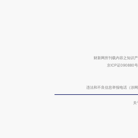
财新网所刊载内容之知识产
京ICP证090880号
违法和不良信息举报电话（涉网络暴力有
关