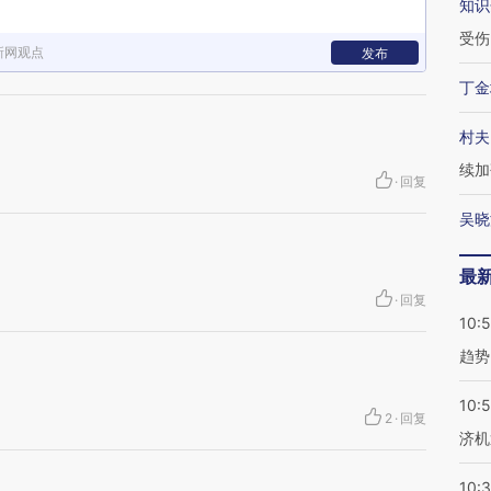
知识
受伤
新网观点
发布
丁金
村夫
续加
·
回复
吴晓
最
·
回复
10:
趋势
10:
2
·
回复
济机
10: