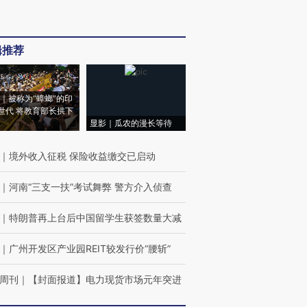
辑推荐
｜被称为“蟑螂”的印
世代 将教育部长拱下
显影｜瓜农的漫长等待
｜
境外收入征税 保险收益缴交已启动
｜
河南“三支一扶”考试舞弊 警方介入侦查
｜
特朗普再上台后中国留学生获签数量大减
｜
广州开发区产业园REIT较发行价“腰斩”
周刊
｜
【封面报道】电力现货市场元年突进