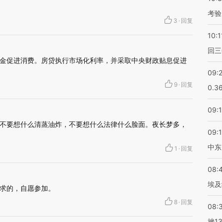
考验
3
·
回复
10:1
回三
金促进消费。房贷执行市场化利率，并采取中央财政贴息促进
09:
9
·
回复
0.3
09:
不要想什么清蒸油炸，不要想什么法律什么脸面。夜长梦多，
09:
中东
1
·
回复
08:
埃及
求的，自愿参加。
8
·
回复
08:
挫1