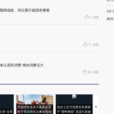
预期成效，所以要打破固有藩篱
08:
1
·
回复
树科
11
·
回复
来让居民消费 增加消费活力
38
·
回复
西班牙休达进入紧急状态
加沙上百万流离失所者困
马航飞行员
纪录 当局
数千非法移民从摩洛哥闯
于“塑料烤箱” 高温引发健
粒摇头丸 尿