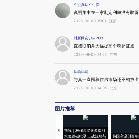
不说真话不付费
说明集中在一家制定利率没有取得
2026-06-09 05:01 · 江苏
财新网友yAwPO3
直接取消并大幅提高个税起征点
2026-06-09 04:57 · 广东
马驫玛马
与其一直围着住房市场还不如放出
2026-06-09 04:05 · 北京
图片推荐
视线｜极端高温致多瑙河
水位跌破纪录 二战沉船与
韩国高温创百年