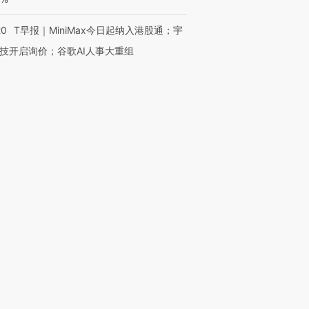
20
T早报｜MiniMax今日起纳入港股通；宇
技开启询价；谷歌AI人事大重组
跨国走私7万
视线｜HY
检体内含3种
泽连斯基密集出访美英 索
秘鲁纳斯卡观光飞机坠毁
术：是什