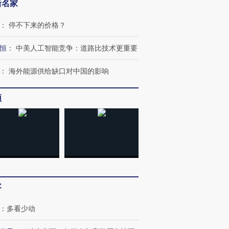
新名家
：
停不下来的价格？
恒
：
中美人工智能竞争：道路比技术更重要
：
海外能源供给缺口对中国的影响
频
客
：
多看少动