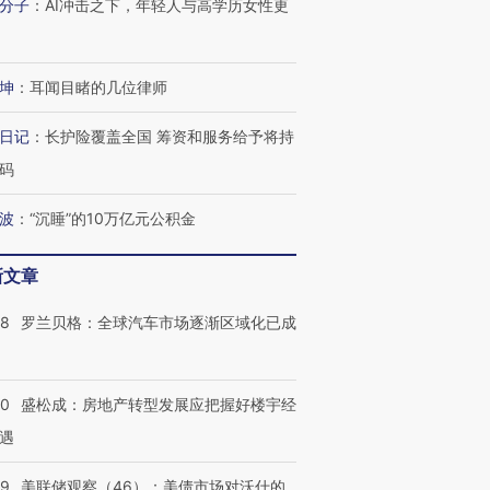
分子
：
AI冲击之下，年轻人与高学历女性更
坤
：
耳闻目睹的几位律师
日记
：
长护险覆盖全国 筹资和服务给予将持
码
波
：
“沉睡”的10万亿元公积金
新文章
58
罗兰贝格：全球汽车市场逐渐区域化已成
50
盛松成：房地产转型发展应把握好楼宇经
遇
39
美联储观察（46）：美债市场对沃什的