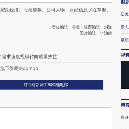
财
阅宏观经济、股票债券、公司人物，财经信息尽在掌握。
伍戈
责任编辑：霍侃 | 版面编辑：刘潇
罗志
图片编辑：李泊静
易峘
视
由追求速度规模转向质量效益
下券商moomoo
订阅财新网主编精选电邮
博
唐涯