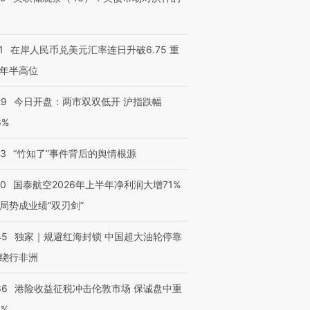
1
在岸人民币兑美元汇率连日升破6.75 重
年半高位
29
今日开盘：两市双双低开 沪指跌幅
6%
13
“竹知了”事件背后的舆情根源
10
国泰航空2026年上半年净利润大增71%
局势成业绩“双刃剑”
45
独家｜规避红海封锁 中国超大油轮停靠
绕行非洲
36
港险收益征税冲击伦敦市场 保诚盘中重
3%