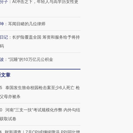
分子
：
AI冲击之下，年轻人与高学历女性更
坤
：
耳闻目睹的几位律师
日记
：
长护险覆盖全国 筹资和服务给予将持
码
波
：
“沉睡”的10万亿元公积金
新文章
45
泰国发生致命校园枪击案至少6人死亡 枪
父母亦被杀
40
河南“三支一扶”考试规模化作弊 内外勾结
获取试卷
4
财新调查｜7月CPI或继续降温 PPI同比增