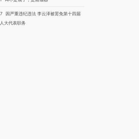
07
因严重违纪违法 李云泽被罢免第十四届
人大代表职务
跨国走私7万
视线｜被称为“蟑螂”的印
视线｜“入侵”还是“人道危
检体内含3种
度Z世代 用街头抗争将教
机”？难民潮撕裂西班牙
秘鲁纳斯
育部长拱下台
飞地休达
13人遇难