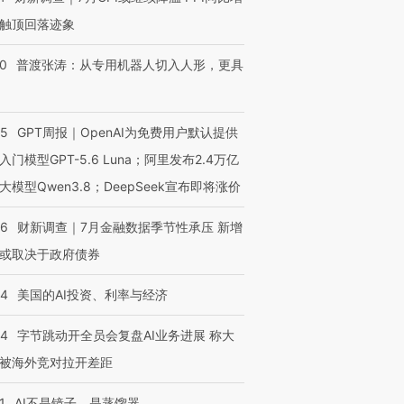
触顶回落迹象
00
普渡张涛：从专用机器人切入人形，更具
55
GPT周报｜OpenAI为免费用户默认提供
入门模型GPT-5.6 Luna；阿里发布2.4万亿
大模型Qwen3.8；DeepSeek宣布即将涨价
46
财新调查｜7月金融数据季节性承压 新增
或取决于政府债券
44
美国的AI投资、利率与经济
44
字节跳动开全员会复盘AI业务进展 称大
被海外竞对拉开差距
1
AI不是镜子，是蒸馏器