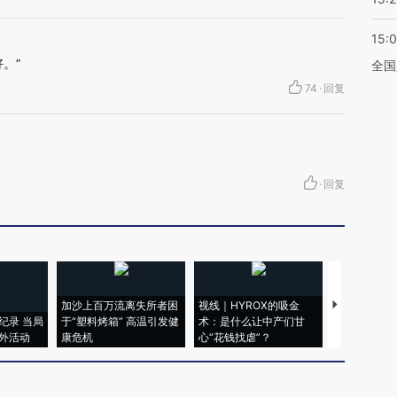
15:
。”
全国
74
·
回复
·
回复
加沙上百万流离失所者困
视线｜HYROX的吸金
马航飞行员
纪录 当局
于“塑料烤箱” 高温引发健
术：是什么让中产们甘
粒摇头丸 尿
外活动
康危机
心“花钱找虐”？
毒品