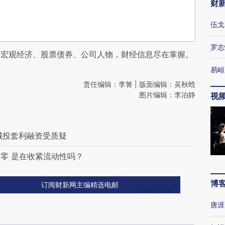
财
伍戈
罗志
阅宏观经济、股票债券、公司人物，财经信息尽在掌握。
易峘
责任编辑：李箐 | 版面编辑：吴秋晗
图片编辑：李泊静
视
城投套利融资受质疑
零 是在收紧流动性吗？
博
订阅财新网主编精选电邮
唐涯