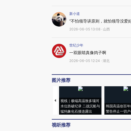
新小道
“不怕领导讲原则，就怕领导没爱好
2026-06-05 13:08 · 山西
世纪少年
一双眼睛真像鸽子啊
2026-06-05 12:24 · 湖北
图片推荐
视线｜极端高温致多瑙河
水位跌破纪录 二战沉船与
韩国高温创百年
猛犸象化石接连露出
警告停止一切户
视听推荐