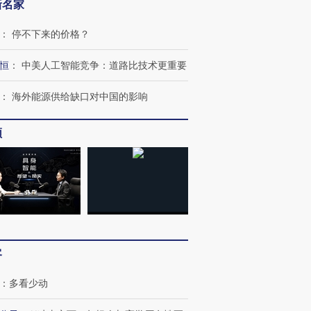
新名家
：
停不下来的价格？
恒
：
中美人工智能竞争：道路比技术更重要
：
海外能源供给缺口对中国的影响
频
客
：
多看少动