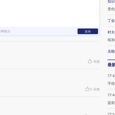
知识
受伤
丁金
新网观点
发布
村夫
续加
吴晓
·
回复
最
17:
手祖
5
·
回复
17:
提前
17:1