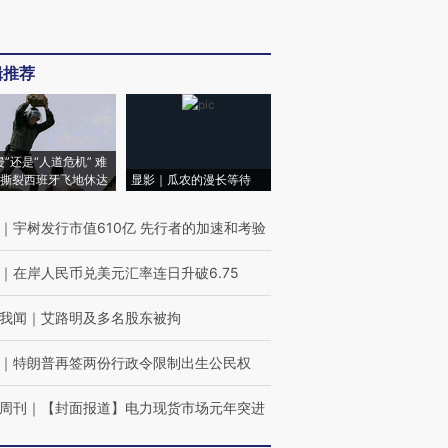
辑推荐
侵”还是“人道危机” 难
撕裂西班牙飞地休达
显影｜瓜农的漫长等待
｜
宇树发行市值610亿 先行者的加速和考验
｜
在岸人民币兑美元汇率连日升破6.75
我闻
｜
艾路明及多名股东被拘
｜
特朗普再签两份行政令限制出生公民权
周刊
｜
【封面报道】电力现货市场元年突进