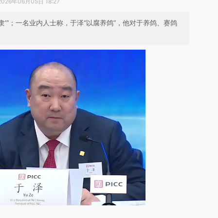
2026年06月05日 18:27
奴隶’”；一名业内人士称，于泽“以腐养鸽”，他对于养鸽、赛鸽