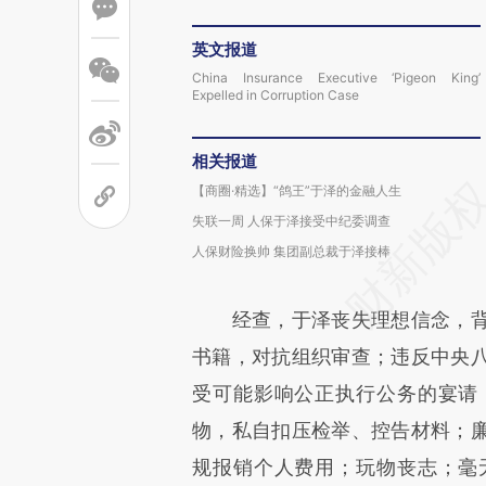
英文报道
China Insurance Executive ‘Pigeon King’
Expelled in Corruption Case
相关报道
【商圈·精选】“鸽王”于泽的金融人生
失联一周 人保于泽接受中纪委调查
人保财险换帅 集团副总裁于泽接棒
经查，于泽丧失理想信念，背
书籍，对抗组织审查；违反中央
受可能影响公正执行公务的宴请
物，私自扣压检举、控告材料；
规报销个人费用；玩物丧志；毫