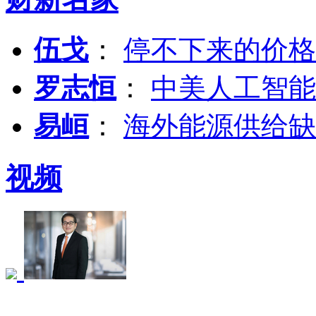
伍戈
：
停不下来的价格
罗志恒
：
中美人工智能
易峘
：
海外能源供给缺
视频