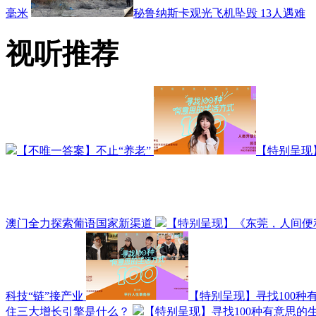
毫米
秘鲁纳斯卡观光飞机坠毁 13人遇难
视听推荐
【不唯一答案】不止“养老”
【特别呈现
澳门全力探索葡语国家新渠道
【特别呈现】《东莞，人间便
科技“链”接产业
【特别呈现】寻找100种
住三大增长引擎是什么？
【特别呈现】寻找100种有意思的