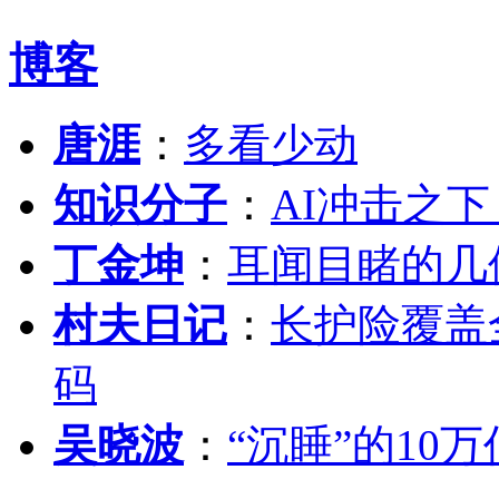
博客
唐涯
：
多看少动
知识分子
：
AI冲击之
丁金坤
：
耳闻目睹的几
村夫日记
：
长护险覆盖
码
吴晓波
：
“沉睡”的10