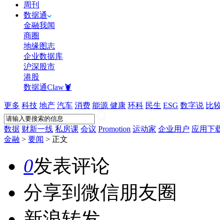
周刊
数据通
金融我闻
商圈
地缘图志
企业数据库
沪深股市
港股
数据通Claw🦞
更多
科技
地产
汽车
消费
能源
健康
环科
民生
ESG
数字说
比
数据
财新一线
私房课
会议
Promotion
运动家
企业用户
应用下
金融
>
要闻
>
正文
0
发表评论
分享到微信朋友圈
新浪转发