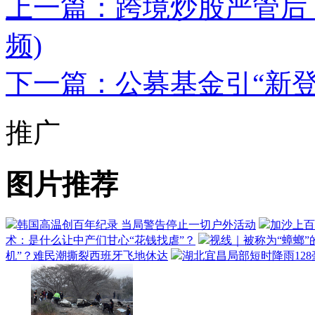
上一篇：跨境炒股严管后
频)
下一篇：公募基金引“新登
推广
图片推荐
韩国高温创百年纪录 当局警告停止一切户外活动
加沙上百
术：是什么让中产们甘心“花钱找虐”？
视线｜被称为“蟑螂”
机”？难民潮撕裂西班牙飞地休达
湖北宜昌局部短时降雨128毫