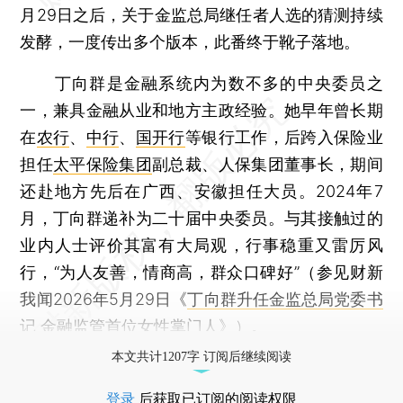
月29日之后，关于金监总局继任者人选的猜测持续
发酵，一度传出多个版本，此番终于靴子落地。
丁向群是金融系统内为数不多的中央委员之
一，兼具金融从业和地方主政经验。她早年曾长期
在
农行
、
中行
、
国开行
等银行工作，后跨入保险业
担任
太平保险集团
副总裁、人保集团董事长，期间
还赴地方先后在广西、安徽担任大员。2024年7
月，丁向群递补为二十届中央委员。与其接触过的
业内人士评价其富有大局观，行事稳重又雷厉风
行，“为人友善，情商高，群众口碑好”（参见财新
我闻2026年5月29日《
丁向群升任金监总局党委书
记 金融监管首位女性掌门人
》）。
本文共计1207字 订阅后继续阅读
登录
后获取已订阅的阅读权限