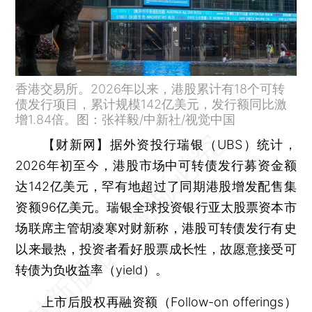
香港交易所。2026年以来，港股累计有18个可转
债发行项目，累计规模142亿美元，发行额同比激
增1.84倍。图：张祥毅/中新社/视觉中国
【财新网】
据外资投行瑞银（UBS）统计，
2026年初至今，港股市场中可转债发行募资金额
达142亿美元，罕有地超过了同期港股增发配售集
资额96亿美元。瑞银全球投资银行亚太股票资本市
场联席主管胡凌寒对财新称，港股可转债发行有史
以来最热，投资者看好股票成长性，故愿意接受可
转债为负收益率（yield）。
上市后股权再融资额（Follow-on offerings）