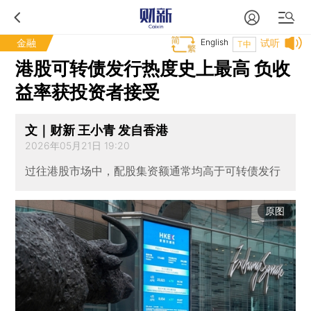
金融
English
试听
T中
港股可转债发行热度史上最高 负收
益率获投资者接受
文｜财新 王小青 发自香港
2026年05月21日 19:20
过往港股市场中，配股集资额通常均高于可转债发行
原图