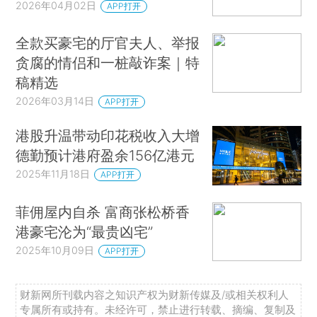
2026年04月02日
APP打开
全款买豪宅的厅官夫人、举报
贪腐的情侣和一桩敲诈案｜特
稿精选
2026年03月14日
APP打开
港股升温带动印花税收入大增
德勤预计港府盈余156亿港元
2025年11月18日
APP打开
菲佣屋内自杀 富商张松桥香
港豪宅沦为“最贵凶宅”
2025年10月09日
APP打开
财新网所刊载内容之知识产权为财新传媒及/或相关权利人
专属所有或持有。未经许可，禁止进行转载、摘编、复制及