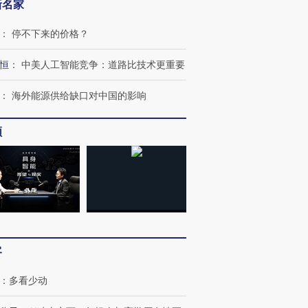
新名家
：
停不下来的价格？
恒
：
中美人工智能竞争：道路比技术更重要
：
海外能源供给缺口对中国的影响
频
客
：
多看少动
跨国走私7万
视线｜HY