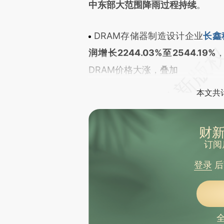
中东部大范围降雨过程持续
。
DRAM存储器制造设计企业
长鑫
润增长2244.03%至2544.19%
DRAM价格大涨，叠加
本文共计
财新
订阅
登录
后