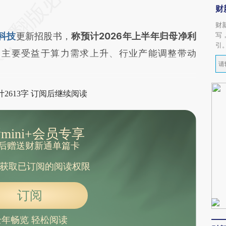
财
财
科技
更新招股书，
称预计2026年上半年归母净利
写
引
，主要受益于算力需求上升、行业产能调整带动
2613字 订阅后继续阅读
mini+会员专享
后赠送财新通单篇卡
获取已订阅的阅读权限
订阅
全年畅览 轻松阅读