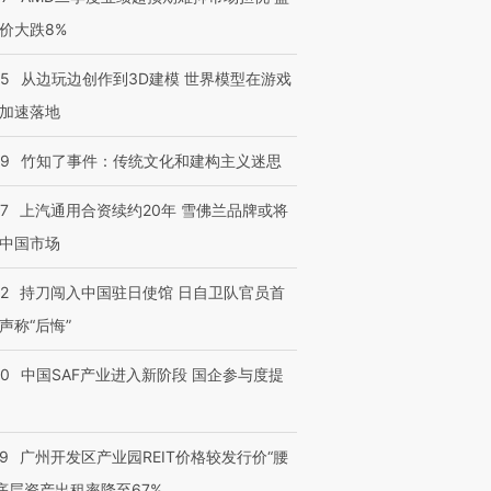
价大跌8%
25
从边玩边创作到3D建模 世界模型在游戏
加速落地
09
竹知了事件：传统文化和建构主义迷思
47
上汽通用合资续约20年 雪佛兰品牌或将
中国市场
42
持刀闯入中国驻日使馆 日自卫队官员首
声称“后悔”
30
中国SAF产业进入新阶段 国企参与度提
29
广州开发区产业园REIT价格较发行价“腰
 底层资产出租率降至67%