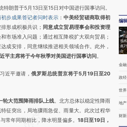
特朗普于5月13日至15日对中国进行国事访问。
商初步成果答记者问时表示
：
中美经贸磋商取得初
编
安排形成积极共识；
同意成立贸易理事会和投资理
垒和市场准入问题；通过相互降税扩大双向贸易；
视线
应达成安排，同意继续推进相关领域合作。此外，
度Z
台
近平主席将于今年秋季对美国进行国事访问
。
金融
习近平邀请，
俄罗斯总统普京将于5月19日至20
政经
世界
一轮大范围降雨排队上线
。北方总体以稳定性降雨
地产
流特征突出，局地骤雨急促、雨量大。此次过程华
财新
，与常年同期相比，降水明显偏多。
18日至19日，