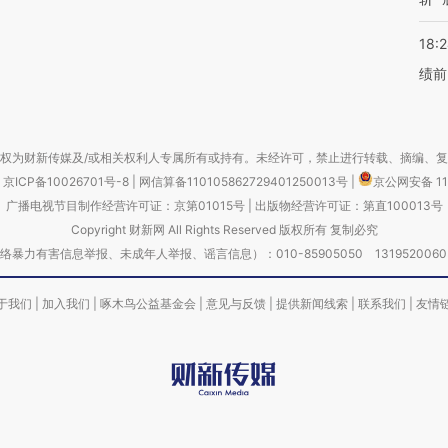
18:
绩前
权为财新传媒及/或相关权利人专属所有或持有。未经许可，禁止进行转载、摘编、
京ICP备10026701号-8
|
网信算备110105862729401250013号
|
京公网安备 11
广播电视节目制作经营许可证：京第01015号
|
出版物经营许可证：第直100013号
Copyright 财新网 All Rights Reserved 版权所有 复制必究
害信息举报、未成年人举报、谣言信息）：010-85905050 13195200605 举报邮
于我们
|
加入我们
|
啄木鸟公益基金会
|
意见与反馈
|
提供新闻线索
|
联系我们
|
友情