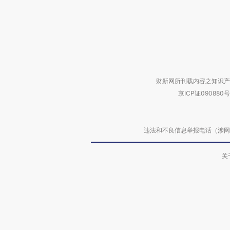
财新网所刊载内容之知识产
京ICP证090880号
违法和不良信息举报电话（涉网络暴力有
关