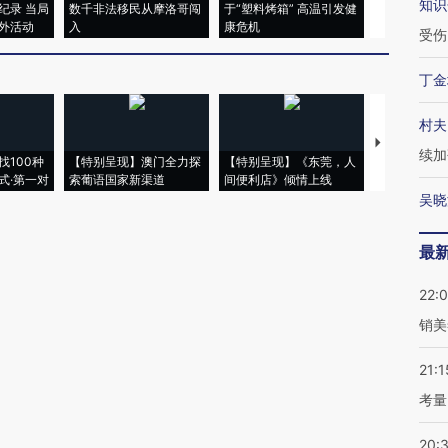
知识
纪录 当局
数千非法移民从摩洛哥闯
于“塑料烤箱” 高温引发健
粒摇头丸 尿
外活动
入
康危机
毒品
受伤
丁金
村夫
【推广】走
续加
找100种
【特别呈现】澳门全力探
【特别呈现】《东莞，人
会，让数智科
式·第一对
索葡语国家新渠道
间便利店》倾情上线
业
吴晓
最
22:
销美
21:1
考量
20: