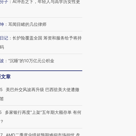
分子
：
AI冲击之下，年轻人与高学历女性更
检体内含3种
泽连斯基密集出访美英 索
秘鲁纳斯卡观光飞机坠毁
术：是什
要防空导弹“救急”
13人遇难
心“花钱找
坤
：
耳闻目睹的几位律师
日记
：
长护险覆盖全国 筹资和服务给予将持
进第四届链博
【商旅对话】华住集团
码
技“链”接产
【特别呈现】寻找100种
CFO：不靠规模取胜，华
【特别呈
有意思的生活方式·第三对
住三大增长引擎是什么？
有意思的
波
：
“沉睡”的10万亿元公积金
新文章
05
美巴外交风波再升级 巴西驻美大使遭撤
签
5
多家银行再度“上架”五年期大额存单 有何
？
37
AMD二季度业绩超预期难抑市场担忧 盘