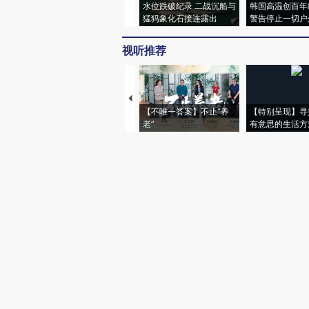
水位跌破纪录 二战沉船与
韩国高温创百年
猛犸象化石接连露出
警告停止一切户
视听推荐
【不唯一答案】不止“养
【特别呈现】寻
老”
有意思的生活方