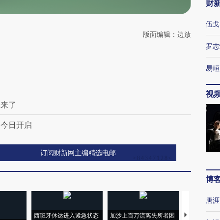
财
伍戈
版面编辑：边放
罗志
易峘
视
位来了
晤今日开启
订阅财新网主编精选电邮
博
唐涯
西班牙休达进入紧急状态
加沙上百万流离失所者困
马航飞行员