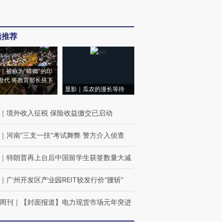
辑推荐
｜被称为“蟑螂”的印
世代 将教育部长拱下
显影｜瓜农的漫长等待
｜
境外收入征税 保险收益缴交已启动
｜
河南“三支一扶”考试舞弊 警方介入侦查
｜
特朗普再上台后中国留学生获签数量大减
｜
广州开发区产业园REIT较发行价“腰斩”
周刊
｜
【封面报道】电力现货市场元年突进