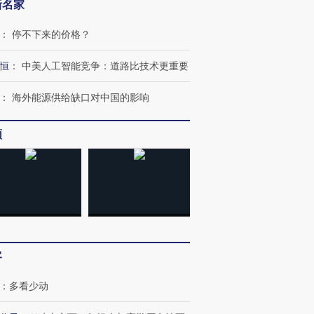
新名家
：
停不下来的价格？
恒
：
中美人工智能竞争：道路比技术更重要
：
海外能源供给缺口对中国的影响
频
客
：
多看少动