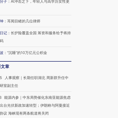
分子
：
AI冲击之下，年轻人与高学历女性更
坤
：
耳闻目睹的几位律师
日记
：
长护险覆盖全国 筹资和服务给予将持
码
波
：
“沉睡”的10万亿元公积金
新文章
25
人事观察｜长期任职湖北 周新群升任中
OX的吸金
马航飞行员跨国走私7万
视线｜被称为“蟑螂”的印
研室副主任
让中产们甘
粒摇头丸 尿检体内含3种
度Z世代 用街头抗争将教
秘鲁纳斯
”？
毒品
育部长拱下台
13人遇难
3
能源内参｜中东局势催化东南亚能源焦虑
出台光伏新政加速转型；伊朗称与阿曼接近
协议 海峡现有两条航道将关闭