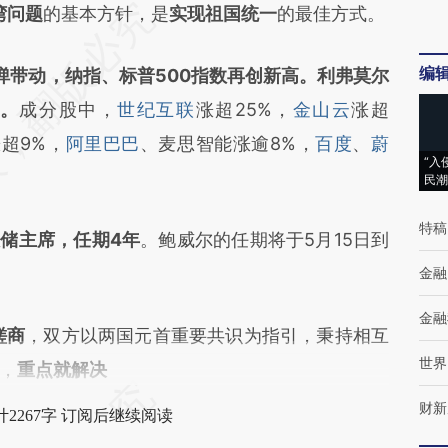
湾问题
的基本方针，是
实现祖国统一
的最佳方式。
编
弹带动，纳指、标普500指数再创新高。利弗莫尔
%。
成分股中，
世纪互联
涨超25%，
金山云
涨超
超9%，
阿里巴巴
、麦思智能涨逾8%，
百度
、
蔚
“入
民潮
特稿
联储主席，任期4年
。鲍威尔的任期将于5月15日到
金融
金融
磋商
，双方以两国元首重要共识为指引，秉持相互
世界
，
重点就解决
财新
2267字 订阅后继续阅读