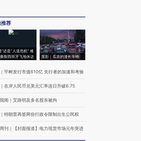
辑推荐
侵”还是“人道危机” 难
撕裂西班牙飞地休达
显影｜瓜农的漫长等待
｜
宇树发行市值610亿 先行者的加速和考验
｜
在岸人民币兑美元汇率连日升破6.75
我闻
｜
艾路明及多名股东被拘
｜
特朗普再签两份行政令限制出生公民权
周刊
｜
【封面报道】电力现货市场元年突进