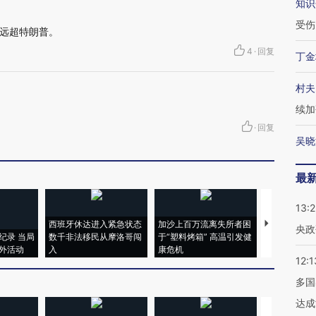
知识
受伤
远超特朗普。
4
·
回复
丁金
村夫
续加
·
回复
吴晓
最
13:
西班牙休达进入紧急状态
加沙上百万流离失所者困
视线｜HYR
央政
纪录 当局
数千非法移民从摩洛哥闯
于“塑料烤箱” 高温引发健
术：是什么
外活动
入
康危机
心“花钱找虐
12:1
多国
达成