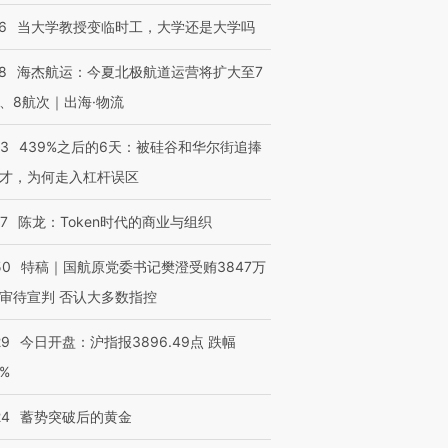
进第四届链博
【商旅对话】华住集团
6
当大学教授变临时工，大学还是大学吗
技“链”接产
【特别呈现】寻找100种
CFO：不靠规模取胜，华
【特别呈
有意思的生活方式·第三对
住三大增长引擎是什么？
有意思的
8
海杰航运：今夏北极航道运营将扩大至7
、8航次｜出海·物流
53
439%之后的6天：被硅谷和华尔街追捧
才，为何走入杠杆误区
07
陈龙：Token时代的商业与组织
50
特稿｜国航原党委书记樊澄受贿3847万
审待宣判 否认大多数指控
29
今日开盘：沪指报3896.49点 跌幅
0%
24
蓄势突破后的黄金