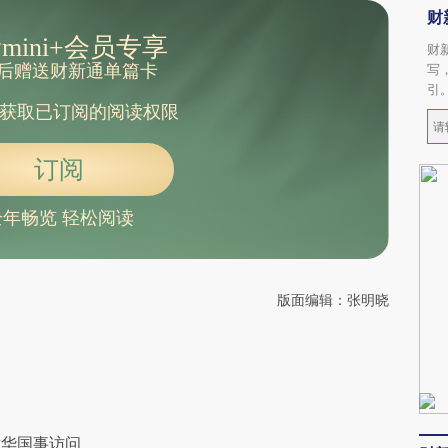
财
mini+会员专享
财
后赠送财新通单篇卡
写
引
获取已订阅的阅读权限
订阅
全年畅览 轻松阅读
版面编辑：张明晓
对华国事访问