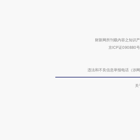
财新网所刊载内容之知识产
京ICP证090880号
违法和不良信息举报电话（涉网络暴力有
关