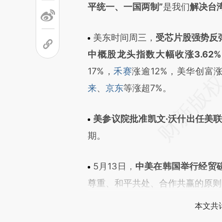
平统一、一国两制”
是我们
解决台
美东时间周三，
受芯片股强势反
中概股龙头指数大幅收涨3.62
17%，
禾赛
涨逾12%，美华创富涨
来
、
京东
等涨超7%。
美参议院批准凯文·沃什出任美
期。
5月13日，
中美在韩国举行经贸
尊重、和平共处、合作共赢的原则
本文共计