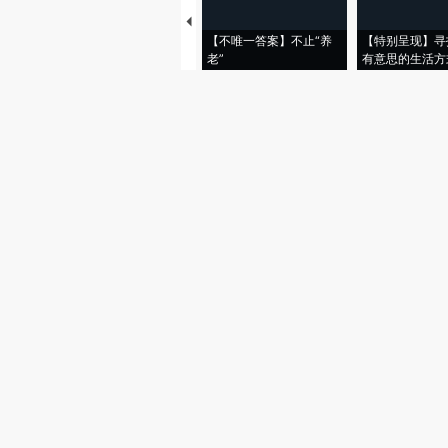
【不唯一答案】不止“养
【特别呈现】寻
老”
有意思的生活方