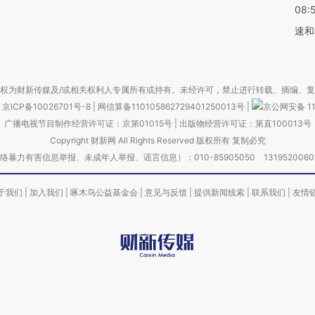
08:
速和
权为财新传媒及/或相关权利人专属所有或持有。未经许可，禁止进行转载、摘编、
京ICP备10026701号-8
|
网信算备110105862729401250013号
|
京公网安备 11
广播电视节目制作经营许可证：京第01015号
|
出版物经营许可证：第直100013号
Copyright 财新网 All Rights Reserved 版权所有 复制必究
害信息举报、未成年人举报、谣言信息）：010-85905050 13195200605 举报邮
于我们
|
加入我们
|
啄木鸟公益基金会
|
意见与反馈
|
提供新闻线索
|
联系我们
|
友情