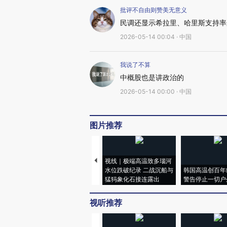
批评不自由则赞美无意义
民调还显示希拉里、哈里斯支持率
2026-05-14 00:04 · 中国
我说了不算
中概股也是讲政治的
2026-05-14 00:00 · 中国
图片推荐
视线｜极端高温致多瑙河
水位跌破纪录 二战沉船与
韩国高温创百年
猛犸象化石接连露出
警告停止一切户
视听推荐