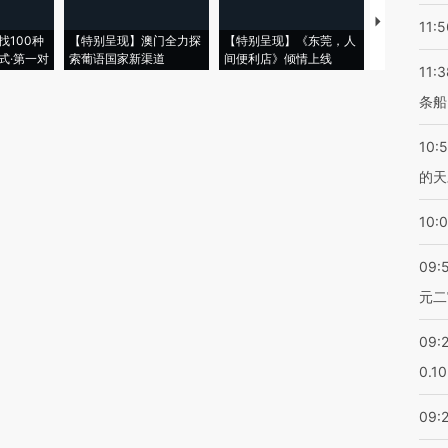
【推广】走
11:5
找100种
【特别呈现】澳门全力探
【特别呈现】《东莞，人
会，让数智科
式·第一对
索葡语国家新渠道
间便利店》倾情上线
业
11:3
条船
10:
的天
10:
09:
元二
09:
0.1
09: