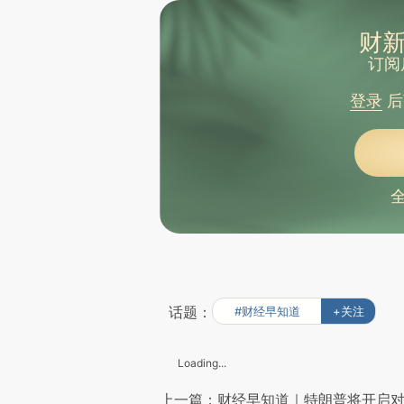
财新
订阅
登录
后
话题：
#财经早知道
+关注
Loading...
上一篇：财经早知道｜特朗普将开启