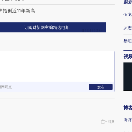
财
沪指创近11年新高
伍戈
罗志
订阅财新网主编精选电邮
易峘
视
新网观点
发布
博
唐涯
·
回复