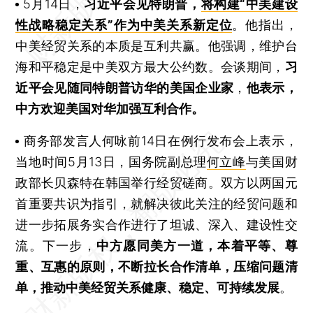
5月14日，
习近平会见特朗普
，
将构建“中美建设
性战略稳定关系”作为中美关系新定位
。他指出，
中美经贸关系的本质是互利共赢。他强调，维护台
海和平稳定是中美双方最大公约数。会谈期间，
习
近平会见随同特朗普访华的美国企业家
，
他表示，
中方欢迎美国对华加强互利合作
。
商务部发言人何咏前14日在例行发布会上表示，
当地时间5月13日，国务院副总理
何立峰
与美国财
政部长贝森特在韩国举行经贸磋商。双方以两国元
首重要共识为指引，就解决彼此关注的经贸问题和
进一步拓展务实合作进行了坦诚、深入、建设性交
流。下一步，
中方愿同美方一道，本着平等、尊
重、互惠的原则，不断拉长合作清单，压缩问题清
单，推动中美经贸关系健康、稳定、可持续发展
。