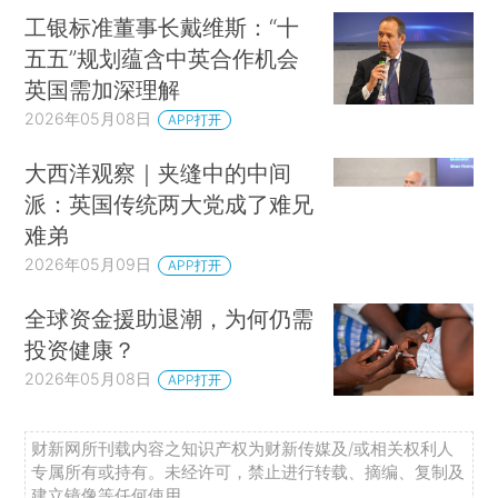
工银标准董事长戴维斯：“十
五五”规划蕴含中英合作机会
英国需加深理解
2026年05月08日
APP打开
大西洋观察｜夹缝中的中间
派：英国传统两大党成了难兄
难弟
2026年05月09日
APP打开
全球资金援助退潮，为何仍需
投资健康？
2026年05月08日
APP打开
财新网所刊载内容之知识产权为财新传媒及/或相关权利人
专属所有或持有。未经许可，禁止进行转载、摘编、复制及
建立镜像等任何使用。