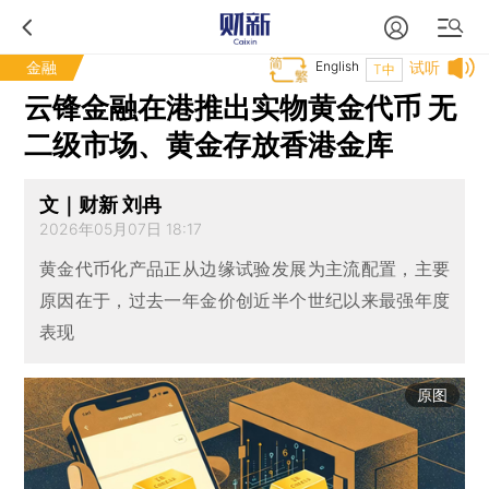
金融
English
试听
T中
云锋金融在港推出实物黄金代币 无
二级市场、黄金存放香港金库
文｜财新 刘冉
2026年05月07日 18:17
黄金代币化产品正从边缘试验发展为主流配置，主要
原因在于，过去一年金价创近半个世纪以来最强年度
表现
原图