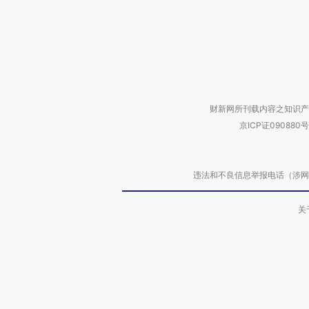
财新网所刊载内容之知识产
京ICP证090880号
违法和不良信息举报电话（涉网络暴力有
关