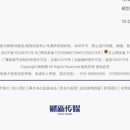
模型
15:2
权为财新传媒及/或相关权利人专属所有或持有。未经许可，禁止进行转载、摘编、
京ICP备10026701号-8
|
网信算备110105862729401250013号
|
京公网安备 11
广播电视节目制作经营许可证：京第01015号
|
出版物经营许可证：第直100013号
Copyright 财新网 All Rights Reserved 版权所有 复制必究
害信息举报、未成年人举报、谣言信息）：010-85905050 13195200605 举报邮
于我们
|
加入我们
|
啄木鸟公益基金会
|
意见与反馈
|
提供新闻线索
|
联系我们
|
友情