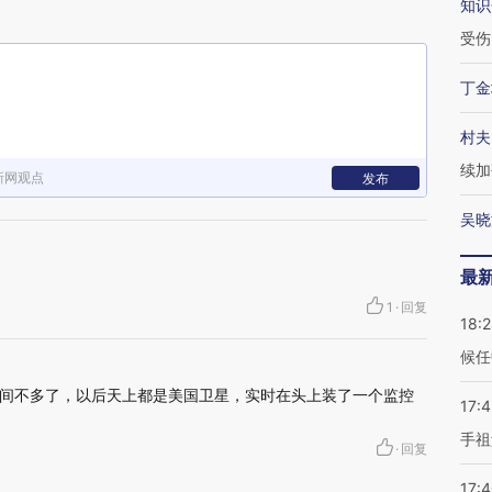
知识
受伤
丁金
村夫
续加
新网观点
发布
吴晓
最
1
·
回复
18:
候任
间不多了，以后天上都是美国卫星，实时在头上装了一个监控
17:
手祖
·
回复
17: