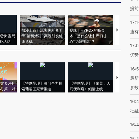
提前
17:1
加沙上百万流离失所者困
视线｜HYROX的吸金
马航飞行员
速有
纪录 当局
于“塑料烤箱” 高温引发健
术：是什么让中产们甘
粒摇头丸 尿
外活动
康危机
心“花钱找虐”？
毒品
17:
优势
16:
【推广】走
最新
找100种
【特别呈现】澳门全力探
【特别呈现】《东莞，人
会，让数智科
参数
式·第一对
索葡语国家新渠道
间便利店》倾情上线
业
16:
社融
16:
15: