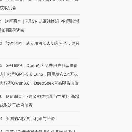
获取试卷
4
财新调查｜7月CPI或继续降温 PPI同比增
跨国走私7万
视线｜被称为“蟑螂”的印
视线｜“入侵”还是“人道危
触顶回落迹象
检体内含3种
度Z世代 用街头抗争将教
机”？难民潮撕裂西班牙
秘鲁纳斯
育部长拱下台
飞地休达
13人遇难
00
普渡张涛：从专用机器人切入人形，更具
55
GPT周报｜OpenAI为免费用户默认提供
进第四届链博
入门模型GPT-5.6 Luna；阿里发布2.4万亿
【商旅对话】华住集团
技“链”接产
【特别呈现】寻找100种
CFO：不靠规模取胜，华
【特别呈
大模型Qwen3.8；DeepSeek宣布即将涨价
有意思的生活方式·第三对
住三大增长引擎是什么？
有意思的
46
财新调查｜7月金融数据季节性承压 新增
或取决于政府债券
44
美国的AI投资、利率与经济
44
字节跳动开全员会复盘AI业务进展 称大