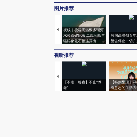
图片推荐
视线｜极端高温致多瑙河
水位跌破纪录 二战沉船与
韩国高温创百年
猛犸象化石接连露出
警告停止一切户
视听推荐
【不唯一答案】不止“养
【特别呈现】寻
老”
有意思的生活方