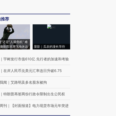
辑推荐
侵”还是“人道危机” 难
撕裂西班牙飞地休达
显影｜瓜农的漫长等待
｜
宇树发行市值610亿 先行者的加速和考验
｜
在岸人民币兑美元汇率连日升破6.75
我闻
｜
艾路明及多名股东被拘
｜
特朗普再签两份行政令限制出生公民权
周刊
｜
【封面报道】电力现货市场元年突进