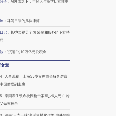
分子
：
AI冲击之下，年轻人与高学历女性更
坤
：
耳闻目睹的几位律师
日记
：
长护险覆盖全国 筹资和服务给予将持
码
波
：
“沉睡”的10万亿元公积金
新文章
24
人事观察｜上海55岁女副市长解冬进京
中国侨联副主席
45
泰国发生致命校园枪击案至少6人死亡 枪
父母亦被杀
40
河南“三支一扶”考试规模化作弊 内外勾结