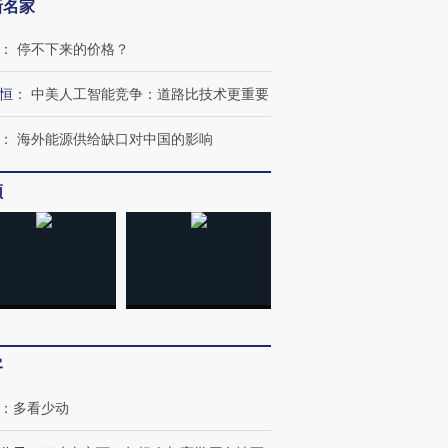
新名家
：
停不下来的价格？
恒
：
中美人工智能竞争：道路比技术更重要
：
海外能源供给缺口对中国的影响
频
客
：
多看少动