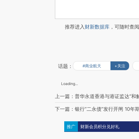
推荐进入
财新数据库
，可随时查
话题：
#商业航天
+关注
Loading...
上一篇：普华永道香港与港证监达“和解
下一篇：银行“二永债”发行开闸 10年期
推广
财新会员积分兑好礼