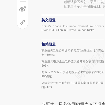
创新试验区发射，采用“一箭
批卫星主要用于城市规划、
英文报道
China’s Space Insurance Consortium Covers
Over $1.4 Billion in Private Launch Risks
相关报道
商业航天卫星公司银河航天启动A股上市 2月完成
新一轮融资
商业航天电源企业电科蓝天登陆科创板 首日涨幅
596%
商业卫星企业天仪研究院启动IPO辅导 商业航天
IPO提速
火箭企业中科宇航完成IPO辅导备案 商业航天公司
排队IPO
业航天，诸多体制内航天人下海