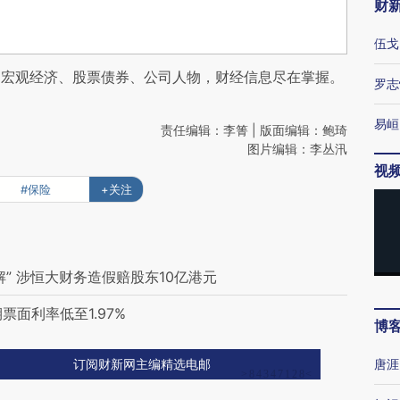
财
伍戈
阅宏观经济、股票债券、公司人物，财经信息尽在掌握。
罗志
易峘
责任编辑：李箐 | 版面编辑：鲍琦
图片编辑：李丛汛
视
#保险
+关注
” 涉恒大财务造假赔股东10亿港元
票面利率低至1.97%
博
唐涯
订阅财新网主编精选电邮