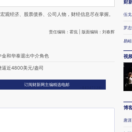
财
阅宏观经济、股票债券、公司人物，财经信息尽在掌握。
伍戈
罗志
责任编辑：霍侃 | 版面编辑：刘春辉
易峘
中金和华泰退出中介角色
视
逼近4800美元/盎司
订阅财新网主编精选电邮
博
唐涯