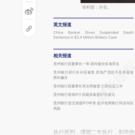
资料图：许安。
英文报道
China Banker Given Suspended Death
Sentence in $2.4 Million Bribery Case
相关报道
贵州银行原董事长一审 因何被控多项罪名
贵州银行原行长许安被查 房地产贷款不良率连续
两年飙升
贵州银行原董事长李志明被查 已辞任近三年
贵州银行香港IPO 拟最多集资57亿港元
贵州银行提交港股IPO申请 提示包商银行同业存款
风险
执行死刑，缓期二年执行，剥夺政