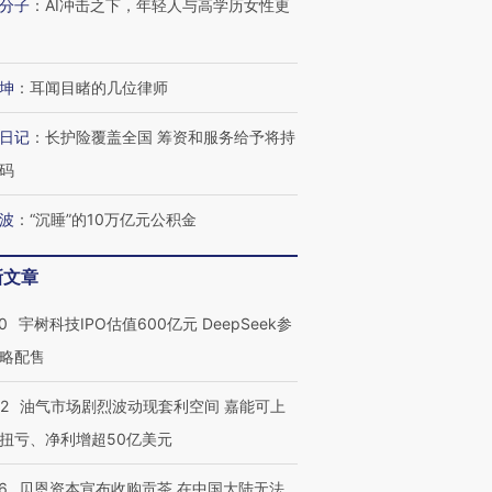
分子
：
AI冲击之下，年轻人与高学历女性更
坤
：
耳闻目睹的几位律师
日记
：
长护险覆盖全国 筹资和服务给予将持
码
波
：
“沉睡”的10万亿元公积金
OX的吸金
马航飞行员跨国走私7万
视线｜被称为“蟑螂”的印
新文章
让中产们甘
粒摇头丸 尿检体内含3种
度Z世代 用街头抗争将教
秘鲁纳斯
”？
毒品
育部长拱下台
13人遇难
0
宇树科技IPO估值600亿元 DeepSeek参
略配售
22
油气市场剧烈波动现套利空间 嘉能可上
进第四届链博
【商旅对话】华住集团
扭亏、净利增超50亿美元
技“链”接产
【特别呈现】寻找100种
CFO：不靠规模取胜，华
【特别呈
有意思的生活方式·第三对
住三大增长引擎是什么？
有意思的
6
贝恩资本宣布收购贡茶 在中国大陆无法