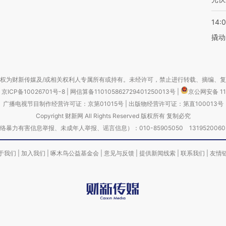
14:
撬动
权为财新传媒及/或相关权利人专属所有或持有。未经许可，禁止进行转载、摘编、
京ICP备10026701号-8
|
网信算备110105862729401250013号
|
京公网安备 11
广播电视节目制作经营许可证：京第01015号
|
出版物经营许可证：第直100013号
Copyright 财新网 All Rights Reserved 版权所有 复制必究
害信息举报、未成年人举报、谣言信息）：010-85905050 13195200605 举报邮
于我们
|
加入我们
|
啄木鸟公益基金会
|
意见与反馈
|
提供新闻线索
|
联系我们
|
友情