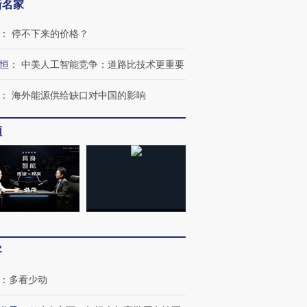
新名家
：
停不下来的价格？
恒
：
中美人工智能竞争：道路比技术更重要
：
海外能源供给缺口对中国的影响
频
客
：
多看少动