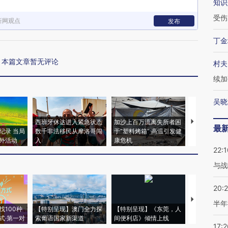
知识
受伤
新网观点
发布
丁金
本篇文章暂无评论
村夫
续加
吴晓
西班牙休达进入紧急状态
加沙上百万流离失所者困
视线｜HYR
最
纪录 当局
数千非法移民从摩洛哥闯
于“塑料烤箱” 高温引发健
术：是什么
外活动
入
康危机
心“花钱找虐
22:1
与战
20:
【推广】走
半年
找100种
【特别呈现】澳门全力探
【特别呈现】《东莞，人
会，让数智科
式·第一对
索葡语国家新渠道
间便利店》倾情上线
业
17:2