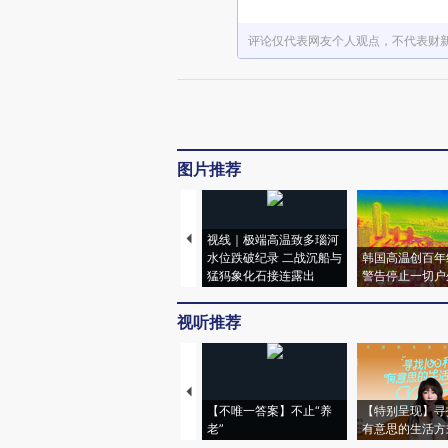
评论仅代表网友个人观点，不代表财
图片推荐
视线｜极端高温致多瑙河
水位跌破纪录 二战沉船与
韩国高温创百年
猛犸象化石接连露出
警告停止一切户
视听推荐
【不唯一答案】不止“养
【特别呈现】寻
老”
有意思的生活方