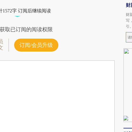
财
1572字 订阅后继续阅读
财
写
引
获取已订阅的阅读权限
员
订阅/会员升级
文