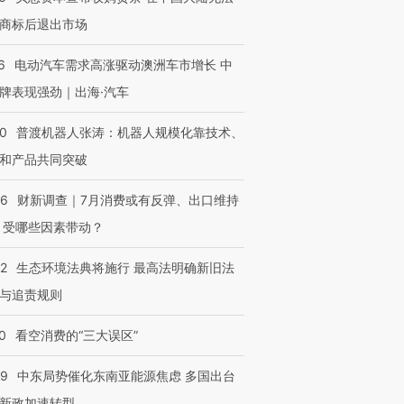
商标后退出市场
6
电动汽车需求高涨驱动澳洲车市增长 中
牌表现强劲｜出海·汽车
00
普渡机器人张涛：机器人规模化靠技术、
和产品共同突破
56
财新调查｜7月消费或有反弹、出口维持
 受哪些因素带动？
42
生态环境法典将施行 最高法明确新旧法
与追责规则
0
看空消费的“三大误区”
59
中东局势催化东南亚能源焦虑 多国出台
新政加速转型