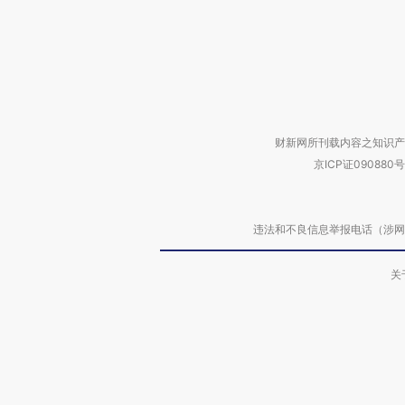
财新网所刊载内容之知识产
京ICP证090880号
违法和不良信息举报电话（涉网络暴力有
关