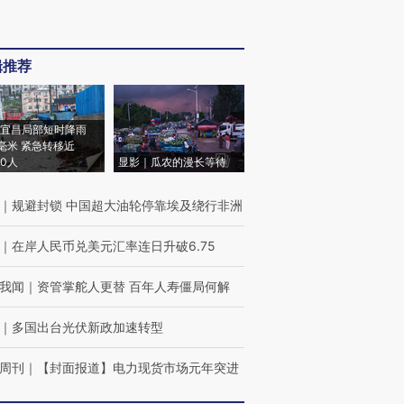
辑推荐
宜昌局部短时降雨
8毫米 紧急转移近
00人
显影｜瓜农的漫长等待
｜
规避封锁 中国超大油轮停靠埃及绕行非洲
｜
在岸人民币兑美元汇率连日升破6.75
我闻
｜
资管掌舵人更替 百年人寿僵局何解
｜
多国出台光伏新政加速转型
周刊
｜
【封面报道】电力现货市场元年突进