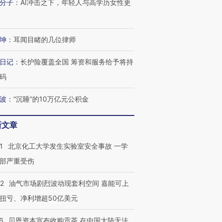
分子
：
AI冲击之下，年轻人与高学历女性更
坤
：
耳闻目睹的几位律师
日记
：
长护险覆盖全国 筹资和服务给予将持
码
波
：
“沉睡”的10万亿元公积金
新文章
1
北京化工大学发生实验室安全事故 一学
部严重受伤
22
油气市场剧烈波动现套利空间 嘉能可上
扭亏、净利增超50亿美元
6
贝恩资本宣布收购贡茶 在中国大陆无法