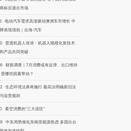
商标后退出市场
6
电动汽车需求高涨驱动澳洲车市增长 中
牌表现强劲｜出海·汽车
00
普渡机器人张涛：机器人规模化靠技术、
和产品共同突破
56
财新调查｜7月消费或有反弹、出口维持
 受哪些因素带动？
42
生态环境法典将施行 最高法明确新旧法
与追责规则
0
看空消费的“三大误区”
59
中东局势催化东南亚能源焦虑 多国出台
新政加速转型