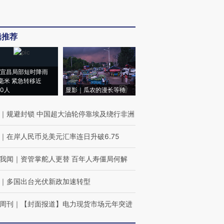
辑推荐
宜昌局部短时降雨
8毫米 紧急转移近
00人
显影｜瓜农的漫长等待
｜
规避封锁 中国超大油轮停靠埃及绕行非洲
｜
在岸人民币兑美元汇率连日升破6.75
我闻
｜
资管掌舵人更替 百年人寿僵局何解
｜
多国出台光伏新政加速转型
周刊
｜
【封面报道】电力现货市场元年突进