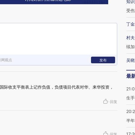
知识
受伤
丁金
村夫
续加
新网观点
吴晓
发布
最
国际收支平衡表上记作负值，负债项目代表对华、来华投资，
21:0
生手
·
回复
20:
半年
17:2
·
回复