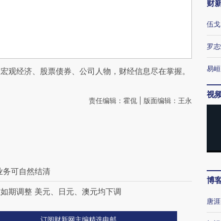
财
伍戈
罗志
易峘
阅宏观经济、股票债券、公司人物，财经信息尽在掌握。
视
责任编辑：霍侃 | 版面编辑：王永
业务可自然结清
博
如期调整 美元、日元、澳元均下调
唐涯
订阅财新网主编精选电邮