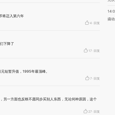
14:
有即将迈入第六年
撬动
4
·
回复
们下降了
17
·
回复
日元短暂升值，1995年最顶峰。
7
·
回复
，另一方面也反映不愿同步买别人东西，无论何种原因，这个
27
·
回复