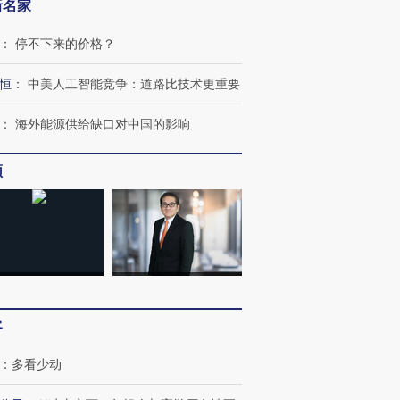
新名家
：
停不下来的价格？
恒
：
中美人工智能竞争：道路比技术更重要
：
海外能源供给缺口对中国的影响
频
客
：
多看少动