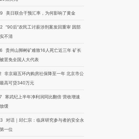
跨国走私7万
视线｜被称为“蟑螂”的印
视线｜“入侵”还是“人道危
09
美日联合干预汇率，为何影响了黄金
检体内含3种
度Z世代 用街头抗争将教
机”？难民潮撕裂西班牙
秘鲁纳斯
育部长拱下台
飞地休达
13人遇难
32
“90后”农民工讨薪涉刑案发回重审 因部
实不清
36
贵州山脚树矿难致16人死亡近三年 矿长
被罢免全国人大代表
进第四届链博
【商旅对话】华住集团
技“链”接产
【特别呈现】寻找100种
CFO：不靠规模取胜，华
【特别呈
有意思的生活方式·第三对
住三大增长引擎是什么？
有意思的
2
非京籍五环内购房社保降至一年 北京市公
最高可贷340万元
7
寒武纪上半年净利润同比翻倍 营收增速
放缓
53
对话｜邱仁宗：临床研究参与者的安全永
第一位