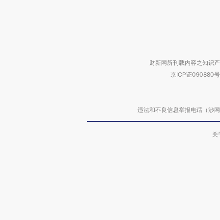
财新网所刊载内容之知识产
京ICP证090880号
违法和不良信息举报电话（涉网络暴力有
关