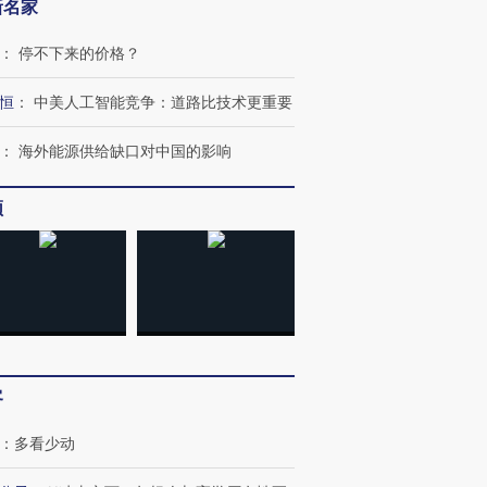
新名家
：
停不下来的价格？
恒
：
中美人工智能竞争：道路比技术更重要
：
海外能源供给缺口对中国的影响
频
客
：
多看少动