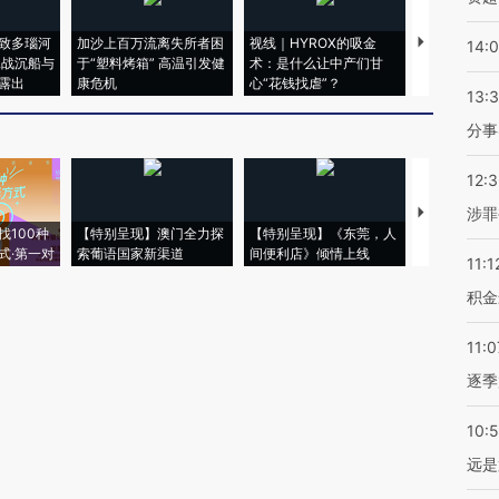
致多瑙河
加沙上百万流离失所者困
视线｜HYROX的吸金
马航飞行员
14:
二战沉船与
于“塑料烤箱” 高温引发健
术：是什么让中产们甘
粒摇头丸 尿
露出
康危机
心“花钱找虐”？
毒品
13:
分事
12:
涉罪
【推广】走
找100种
【特别呈现】澳门全力探
【特别呈现】《东莞，人
会，让数智科
式·第一对
索葡语国家新渠道
间便利店》倾情上线
业
11:1
积金
11:0
逐季
10:
远是