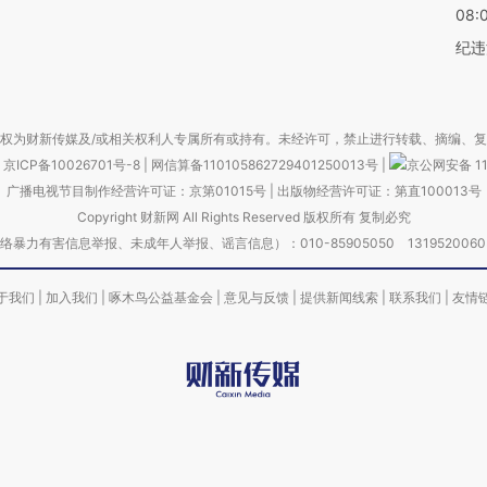
08:
纪违
权为财新传媒及/或相关权利人专属所有或持有。未经许可，禁止进行转载、摘编、
京ICP备10026701号-8
|
网信算备110105862729401250013号
|
京公网安备 11
广播电视节目制作经营许可证：京第01015号
|
出版物经营许可证：第直100013号
Copyright 财新网 All Rights Reserved 版权所有 复制必究
害信息举报、未成年人举报、谣言信息）：010-85905050 13195200605 举报邮
于我们
|
加入我们
|
啄木鸟公益基金会
|
意见与反馈
|
提供新闻线索
|
联系我们
|
友情