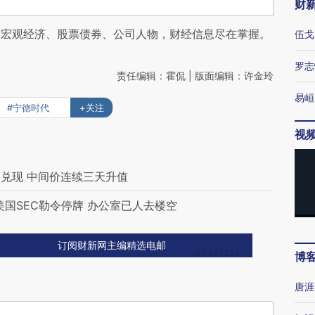
财
阅宏观经济、股票债券、公司人物，财经信息尽在掌握。
伍戈
罗志
责任编辑：霍侃 | 版面编辑：许金玲
易峘
#宁德时代
+关注
视
兑现 中间价连续三天升值
国SEC勒令停牌 办公室已人去楼空
订阅财新网主编精选电邮
博
唐涯