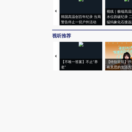
视线｜极端高温
韩国高温创百年纪录 当局
水位跌破纪录 
警告停止一切户外活动
猛犸象化石接连
视听推荐
【不唯一答案】不止“养
【特别呈现】寻
老”
有意思的生活方