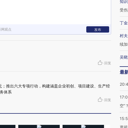
知识
受伤
丁金
新网观点
发布
村夫
续加
吴晓
·
回复
最
20:
亿元；推出六大专项行动，构建涵盖企业初创、项目建设、生产经
务体系
17:
·
回复
空”
15:
资超