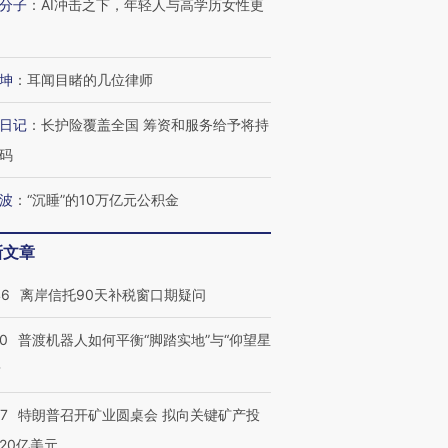
分子
：
AI冲击之下，年轻人与高学历女性更
坤
：
耳闻目睹的几位律师
日记
：
长护险覆盖全国 筹资和服务给予将持
码
波
：
“沉睡”的10万亿元公积金
新文章
46
离岸信托90天补税窗口期疑问
00
普渡机器人如何平衡“脚踏实地”与“仰望星
？
57
特朗普召开矿业圆桌会 拟向关键矿产投
20亿美元