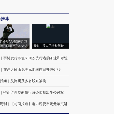
辑推荐
侵”还是“人道危机” 难
撕裂西班牙飞地休达
显影｜瓜农的漫长等待
｜
宇树发行市值610亿 先行者的加速和考验
｜
在岸人民币兑美元汇率连日升破6.75
我闻
｜
艾路明及多名股东被拘
｜
特朗普再签两份行政令限制出生公民权
周刊
｜
【封面报道】电力现货市场元年突进