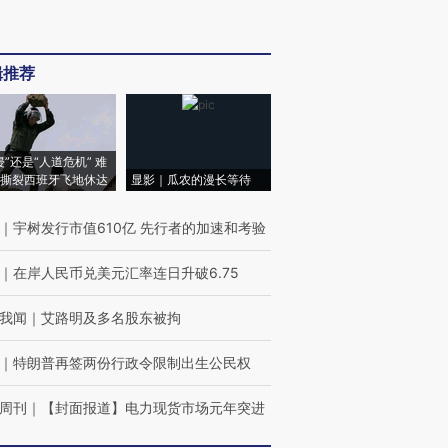
辑推荐
侵”还是“人道危机” 难
撕裂西班牙飞地休达
显影｜瓜农的漫长等待
｜
宇树发行市值610亿 先行者的加速和考验
｜
在岸人民币兑美元汇率连日升破6.75
我闻
｜
艾路明及多名股东被拘
｜
特朗普再签两份行政令限制出生公民权
周刊
｜
【封面报道】电力现货市场元年突进