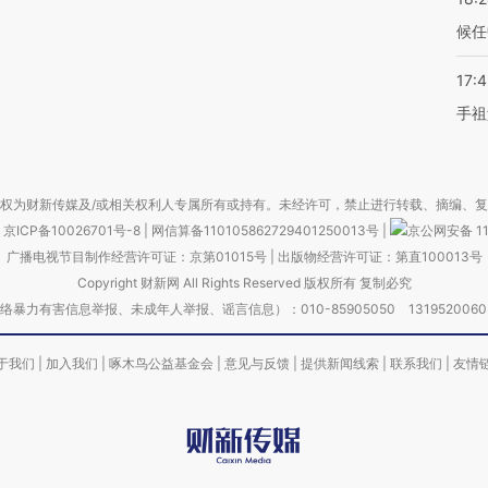
候任
17:
手祖
权为财新传媒及/或相关权利人专属所有或持有。未经许可，禁止进行转载、摘编、
京ICP备10026701号-8
|
网信算备110105862729401250013号
|
京公网安备 11
广播电视节目制作经营许可证：京第01015号
|
出版物经营许可证：第直100013号
Copyright 财新网 All Rights Reserved 版权所有 复制必究
害信息举报、未成年人举报、谣言信息）：010-85905050 13195200605 举报邮
于我们
|
加入我们
|
啄木鸟公益基金会
|
意见与反馈
|
提供新闻线索
|
联系我们
|
友情