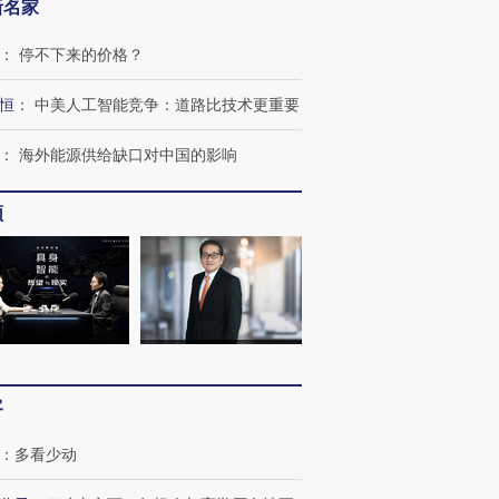
新名家
：
停不下来的价格？
恒
：
中美人工智能竞争：道路比技术更重要
：
海外能源供给缺口对中国的影响
频
客
：
多看少动