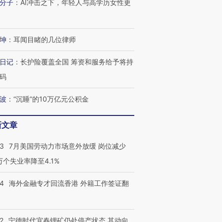
分子
：
AI冲击之下，年轻人与高学历女性更
坤
：
耳闻目睹的几位律师
日记
：
长护险覆盖全国 筹资和服务给予将持
码
波
：
“沉睡”的10万亿元公积金
新文章
43
7月美国劳动力市场意外放缓 岗位减少
3万个失业率降至4.1%
14
海外金融专才回流香港 外籍工作签证翻
2
宁德时代宜春锂矿仍处停产状态 其动向