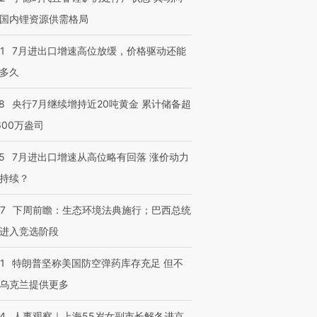
国内锂资源供需格局
1
7月进出口增速高位放缓，价格驱动还能
跨国走私7万
视线｜被称为“蟑螂”的印
视线｜“入侵”还是“人道危
检体内含3种
度Z世代 用街头抗争将教
机”？难民潮撕裂西班牙
秘鲁纳斯
多久
育部长拱下台
飞地休达
13人遇难
8
央行7月继续增持近20吨黄金 累计储备超
600万盎司
5
7月进出口增速从高位略有回落 涨价动力
进第四届链博
【商旅对话】华住集团
技“链”接产
持续？
【特别呈现】寻找100种
CFO：不靠规模取胜，华
【特别呈
有意思的生活方式·第三对
住三大增长引擎是什么？
有意思的
07
下周前瞻：生态环境法典施行；巴西总统
进入竞选阶段
1
特朗普坚称美国防空弹药库存充足 但不
乌克兰提供更多
24
人事观察｜上海55岁女副市长解冬进京