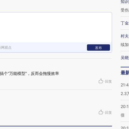
知识
受伤
丁金
村夫
续加
新网观点
发布
吴晓
最
搞个“万能模型”，反而会拖慢效率
·
回复
21:
2.
20:
·
回复
倍
20:1