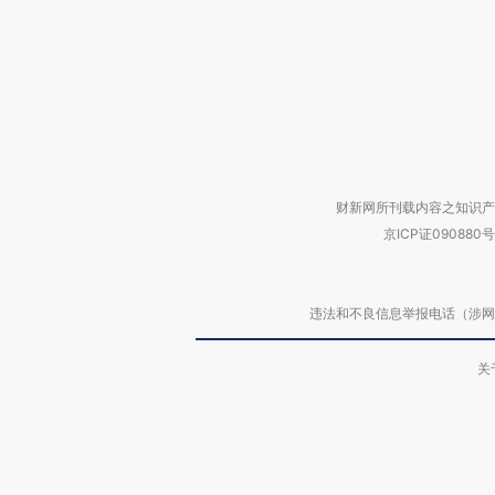
财新网所刊载内容之知识产
京ICP证090880号
违法和不良信息举报电话（涉网络暴力有
关