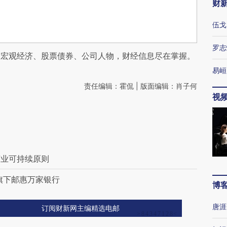
财
伍戈
罗志
阅宏观经济、股票债券、公司人物，财经信息尽在掌握。
易峘
责任编辑：霍侃 | 版面编辑：肖子何
视
商业可持续原则
旗下邮惠万家银行
博
唐涯
订阅财新网主编精选电邮