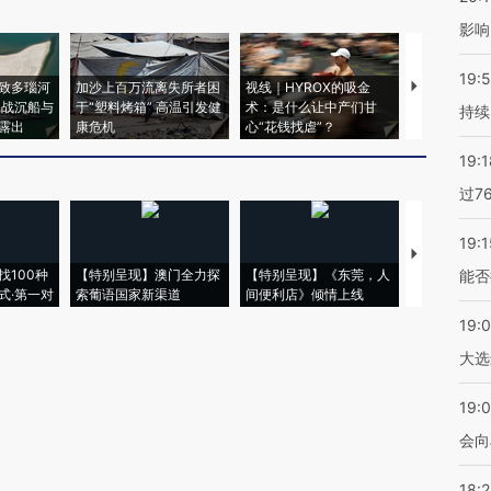
影响
19:5
致多瑙河
加沙上百万流离失所者困
视线｜HYROX的吸金
马航飞行员
二战沉船与
于“塑料烤箱” 高温引发健
术：是什么让中产们甘
粒摇头丸 尿
持续
露出
康危机
心“花钱找虐”？
毒品
19:1
过7
19:1
【推广】走
找100种
【特别呈现】澳门全力探
【特别呈现】《东莞，人
会，让数智科
能否
式·第一对
索葡语国家新渠道
间便利店》倾情上线
业
19:
大选
19:0
会向
18: