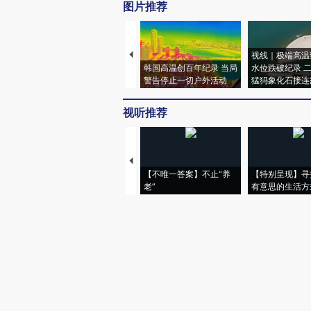
图片推荐
视线｜极端高温
韩国高温创百年纪录 当局
水位跌破纪录 
警告停止一切户外活动
猛犸象化石接连
视听推荐
【不唯一答案】不止“养
【特别呈现】寻
老”
有意思的生活方