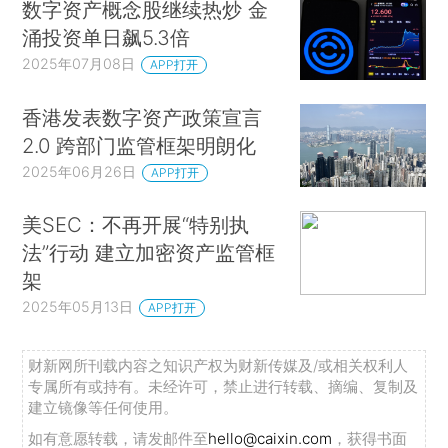
数字资产概念股继续热炒 金
涌投资单日飙5.3倍
2025年07月08日
APP打开
香港发表数字资产政策宣言
2.0 跨部门监管框架明朗化
2025年06月26日
APP打开
美SEC：不再开展“特别执
法”行动 建立加密资产监管框
架
2025年05月13日
APP打开
财新网所刊载内容之知识产权为财新传媒及/或相关权利人
专属所有或持有。未经许可，禁止进行转载、摘编、复制及
建立镜像等任何使用。
如有意愿转载，请发邮件至
hello@caixin.com
，获得书面