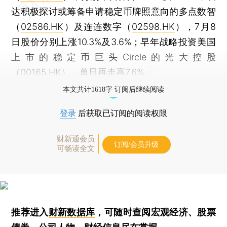
达积极探讨或筹备申请稳定币牌照意向的多点数智
（
02586.HK
）及连连数字（
02598.HK
），7月8
日股价分别上涨10.3%及3.6%；早年战略投资美国
上市的稳定币巨头Circle的光大控股
（
00165.HK
），单日再走高7.6%。
本文共计1618字 订阅后继续阅读
登录
后获取已订阅的阅读权限
财新通会员
订阅/会员升级
可畅读全文
推荐进入
财新数据库
，可随时查阅宏观经济、股票