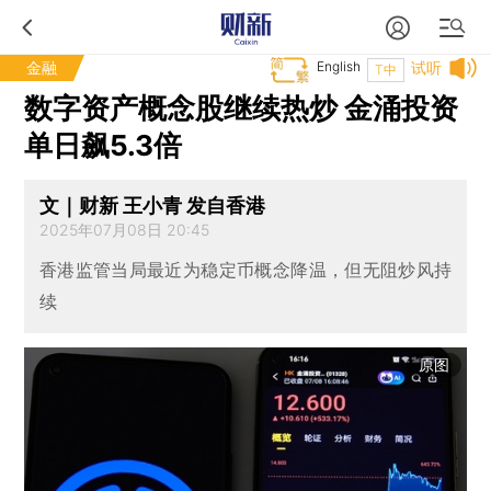
金融
English
试听
T中
数字资产概念股继续热炒 金涌投资
单日飙5.3倍
文｜财新 王小青 发自香港
2025年07月08日 20:45
香港监管当局最近为稳定币概念降温，但无阻炒风持
续
原图