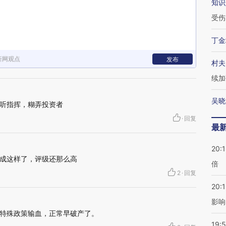
知识
受伤
丁金
新网观点
发布
村夫
续加
吴晓
听指挥，糊弄投资者
·
回复
最
20:
成这样了，评级还那么高
倍
2
·
回复
20:1
影响
特殊政策输血，正常早破产了。
19:5