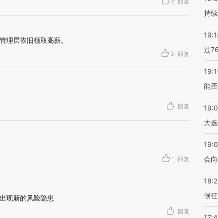
2
·
回复
持续
19:1
管理层依旧领取高薪。
过7
3
·
回复
19:1
能否
·
回复
19:
大选
19:0
会向
1
·
回复
18:
候任
出现新的风险隐患
·
回复
17: