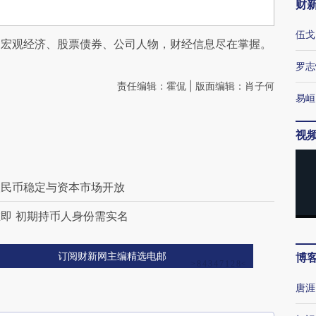
财
伍戈
阅宏观经济、股票债券、公司人物，财经信息尽在掌握。
罗志
责任编辑：霍侃 | 版面编辑：肖子何
易峘
视
人民币稳定与资本市场开放
即 初期持币人身份需实名
博
订阅财新网主编精选电邮
唐涯