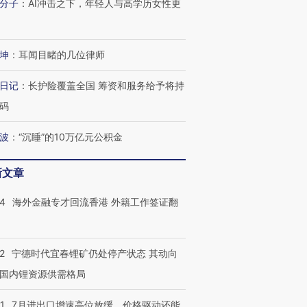
分子
：
AI冲击之下，年轻人与高学历女性更
坤
：
耳闻目睹的几位律师
日记
：
长护险覆盖全国 筹资和服务给予将持
码
波
：
“沉睡”的10万亿元公积金
新文章
14
海外金融专才回流香港 外籍工作签证翻
2
宁德时代宜春锂矿仍处停产状态 其动向
国内锂资源供需格局
1
7月进出口增速高位放缓，价格驱动还能