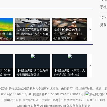
手祖
17:
提前
加沙上百万流离失所者困
视线｜HYROX的吸金
马航飞行员
纪录 当局
于“塑料烤箱” 高温引发健
术：是什么让中产们甘
粒摇头丸 尿
外活动
康危机
心“花钱找虐”？
毒品
【推广】走
找100种
【特别呈现】澳门全力探
【特别呈现】《东莞，人
会，让数智科
式·第一对
索葡语国家新渠道
间便利店》倾情上线
业
权为财新传媒及/或相关权利人专属所有或持有。未经许可，禁止进行转载、摘编、
京ICP备10026701号-8
|
网信算备110105862729401250013号
|
京公网安备 11
广播电视节目制作经营许可证：京第01015号
|
出版物经营许可证：第直100013号
Copyright 财新网 All Rights Reserved 版权所有 复制必究