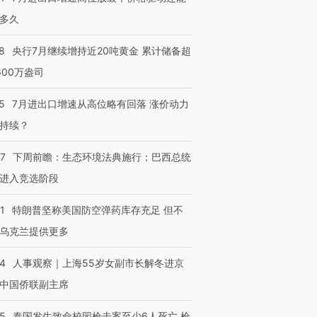
多久
8
央行7月继续增持近20吨黄金 累计储备超
600万盎司
5
7月进出口增速从高位略有回落 涨价动力
持续？
07
下周前瞻：生态环境法典施行；巴西总统
进入竞选阶段
1
特朗普坚称美国防空弹药库存充足 但不
乌克兰提供更多
24
人事观察｜上海55岁女副市长解冬进京
中国侨联副主席
45
泰国发生致命校园枪击案至少6人死亡 枪