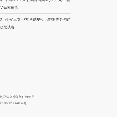
父母亦被杀
40
河南“三支一扶”考试规模化作弊 内外勾结
获取试卷
跨国走私7万
视线｜被称为“蟑螂”的印
视线｜“入侵”还是“人道危
检体内含3种
度Z世代 用街头抗争将教
机”？难民潮撕裂西班牙
秘鲁纳斯
育部长拱下台
飞地休达
13人遇难
进第四届链博
【商旅对话】华住集团
技“链”接产
【特别呈现】寻找100种
CFO：不靠规模取胜，华
【特别呈
有意思的生活方式·第三对
住三大增长引擎是什么？
有意思的
复制及建立镜像等任何使用。
010502034662号