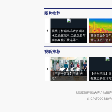
图片推荐
视线｜极端高温致多瑙河
水位跌破纪录 二战沉船与
韩国高温创百年
猛犸象化石接连露出
警告停止一切户
视听推荐
【不唯一答案】不止“养
【特别呈现】寻
老”
有意思的生活方
财新网所刊载内容之知识产
京ICP证090880号