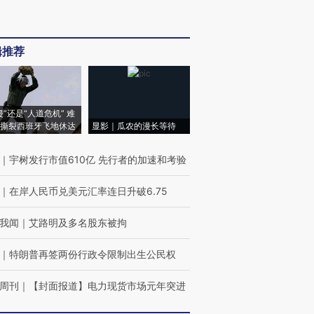
辑推荐
侵”还是“人道危机” 难
撕裂西班牙飞地休达
显影｜瓜农的漫长等待
｜
宇树发行市值610亿 先行者的加速和考验
｜
在岸人民币兑美元汇率连日升破6.75
我闻
｜
艾路明及多名股东被拘
｜
特朗普再签两份行政令限制出生公民权
周刊
｜
【封面报道】电力现货市场元年突进