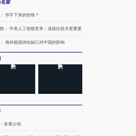
新名家
：
停不下来的价格？
恒
：
中美人工智能竞争：道路比技术更重要
：
海外能源供给缺口对中国的影响
频
客
：
多看少动