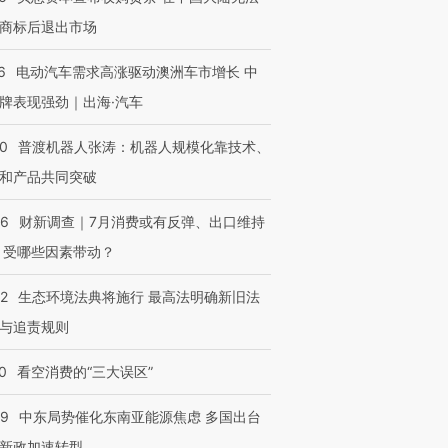
商标后退出市场
6
电动汽车需求高涨驱动澳洲车市增长 中
牌表现强劲｜出海·汽车
00
普渡机器人张涛：机器人规模化靠技术、
和产品共同突破
56
财新调查｜7月消费或有反弹、出口维持
 受哪些因素带动？
OX的吸金
马航飞行员跨国走私7万
视线｜被称为“蟑螂”的印
让中产们甘
粒摇头丸 尿检体内含3种
度Z世代 用街头抗争将教
秘鲁纳斯
42
生态环境法典将施行 最高法明确新旧法
”？
毒品
育部长拱下台
13人遇难
与追责规则
0
看空消费的“三大误区”
59
中东局势催化东南亚能源焦虑 多国出台
进第四届链博
【商旅对话】华住集团
技“链”接产
【特别呈现】寻找100种
CFO：不靠规模取胜，华
【特别呈
新政加速转型