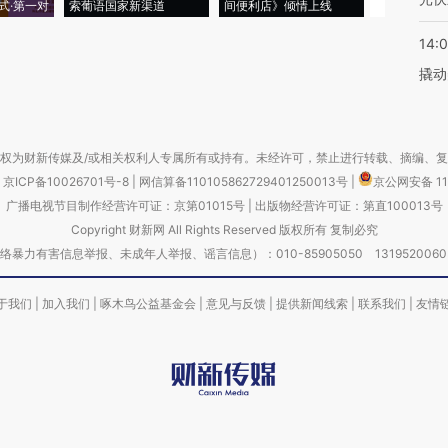
式·第一对
索葡语国家新渠道
间便利店》倾情上线
业
14:
撬动
权为财新传媒及/或相关权利人专属所有或持有。未经许可，禁止进行转载、摘编、
京ICP备10026701号-8
|
网信算备110105862729401250013号
|
京公网安备 11
广播电视节目制作经营许可证：京第01015号
|
出版物经营许可证：第直100013号
Copyright 财新网 All Rights Reserved 版权所有 复制必究
害信息举报、未成年人举报、谣言信息）：010-85905050 13195200605 举报邮
于我们
|
加入我们
|
啄木鸟公益基金会
|
意见与反馈
|
提供新闻线索
|
联系我们
|
友情