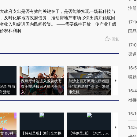
注册
大政府支出是否有效的关键在于，是否能够实现一场新科技与
，及时化解地方政府债务，推动房地产市场尽快出清并触底回
17:1
者收入和促进国内民间投资。 ——需要保持开放，使产业升级
价权和利润
国品
·
回复
17:
渠道
16:
强劲
西班牙休达进入紧急状态
加沙上百万流离失所者困
视线｜HYR
纪录 当局
数千非法移民从摩洛哥闯
于“塑料烤箱” 高温引发健
术：是什么
16:
外活动
入
康危机
心“花钱找虐
衔接
15:1
14:
【推广】走
找100种
【特别呈现】澳门全力探
【特别呈现】《东莞，人
会，让数智科
光伏