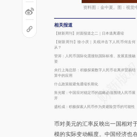
资料图：金中夏。图：视觉
相关报道
【财新周刊】封面报道之二｜日本逃离通缩
【财新周刊】徐小庆｜关税冲击下人民币何去何
从？
管涛：人民币国际化需接轨国际标准、发展直接融
资
央行上海总部：积极探索数字人民币在离岸贸易结
算中的应用
什么政策能避免通缩长期化
朱光耀：中国应对稳定币的战略必须围绕人民币展
开
盛松成：积极探索人民币作为类避险货币的可能性
币对美元的汇率反映出一国相对
模的实际变动幅度。中国经济也