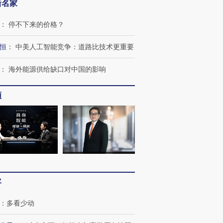
新名家
：
停不下来的价格？
恒
：
中美人工智能竞争：道路比技术更重要
：
海外能源供给缺口对中国的影响
频
客
：
多看少动