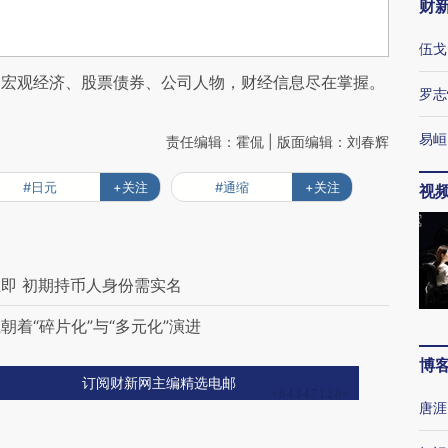
财
伍戈
阅宏观经济、股票债券、公司人物，财经信息尽在掌握。
罗志
易峘
责任编辑：霍侃 | 版面编辑：刘春辉
#日元
+关注
#通缩
+关注
视
即 初期持币人身份需实名
着“碎片化”与“多元化”演进
博
订阅财新网主编精选电邮
唐涯