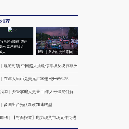
辑推荐
宜昌局部短时降雨
8毫米 紧急转移近
00人
显影｜瓜农的漫长等待
｜
规避封锁 中国超大油轮停靠埃及绕行非洲
｜
在岸人民币兑美元汇率连日升破6.75
我闻
｜
资管掌舵人更替 百年人寿僵局何解
｜
多国出台光伏新政加速转型
周刊
｜
【封面报道】电力现货市场元年突进