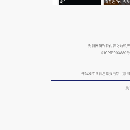
老”
有意思的生活方
财新网所刊载内容之知识产
京ICP证090880号
违法和不良信息举报电话（涉网络暴力有
关