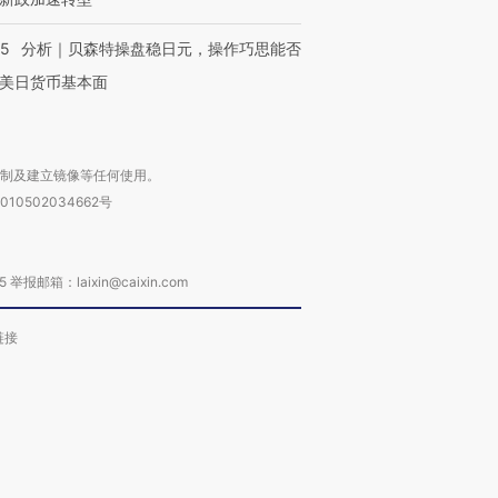
有意思的生活方式·第三对
住三大增长引擎是什么？
有意思的
05
分析｜贝森特操盘稳日元，操作巧思能否
美日货币基本面
复制及建立镜像等任何使用。
010502034662号
箱：laixin@caixin.com
链接