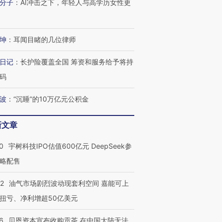
分子
：
AI冲击之下，年轻人与高学历女性更
坤
：
耳闻目睹的几位律师
日记
：
长护险覆盖全国 筹资和服务给予将持
码
波
：
“沉睡”的10万亿元公积金
新文章
0
宇树科技IPO估值600亿元 DeepSeek参
略配售
22
油气市场剧烈波动现套利空间 嘉能可上
扭亏、净利增超50亿美元
6
贝恩资本宣布收购贡茶 在中国大陆无法