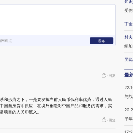
知识
受伤
丁金
村夫
新网观点
发布
续加
吴晓
最
·
回复
22:1
与战
系和形势之下，一是要发挥当前人民币低利率优势，通过人民
中国自身货币供应，在境外创造对中国产品和服务的需求，实
20:
常项目的人民币流入。
半年
·
回复
17:2