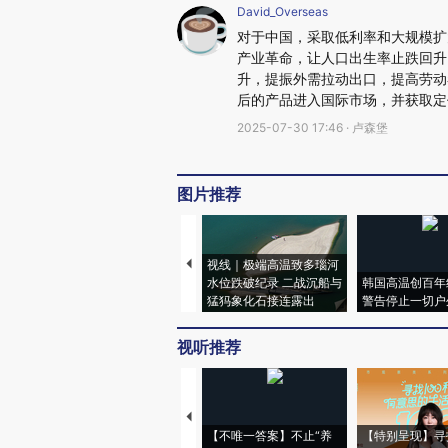
David_Overseas
对于中国，采取低利率和大规模扩
产业革命，让人口出生率止跌回升
升，提振外需拉动出口，提高劳动
后的产品进入国际市场，并获取定
2025-07-30 17:46 · 卢森堡
图片推荐
视线｜极端高温致多瑙河
水位跌破纪录 二战沉船与
韩国高温创百年
猛犸象化石接连露出
警告停止一切户
视听推荐
【不唯一答案】不止“养
【特别呈现】寻