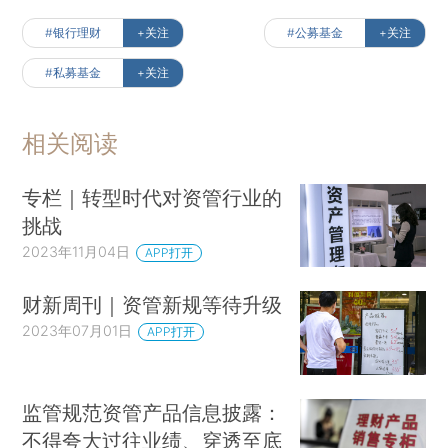
#银行理财
+关注
#公募基金
+关注
#私募基金
+关注
相关阅读
专栏｜转型时代对资管行业的
挑战
2023年11月04日
APP打开
财新周刊｜资管新规等待升级
2023年07月01日
APP打开
监管规范资管产品信息披露：
不得夸大过往业绩、穿透至底