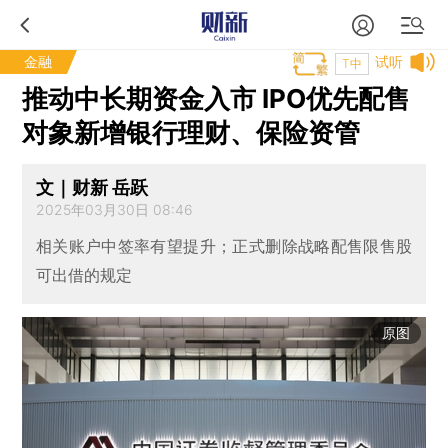
金融
试听
T中
推动中长期资金入市 IPO优先配售
对象新增银行理财、保险资管
文｜财新 岳跃
2025年03月30日 08:46
相关账户中签率有望提升；正式删除战略配售限售股
可出借的规定
原图