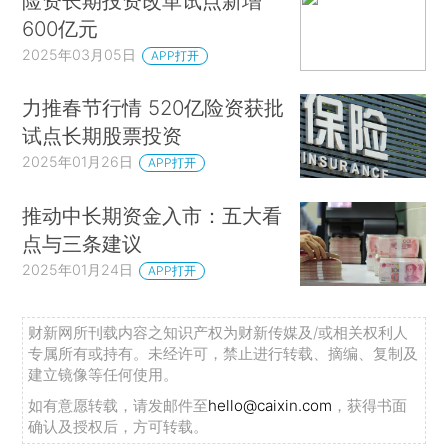
险资长期投资改革试点新增
600亿元
2025年03月05日
APP打开
力推春节行情 520亿险资获批
试点长期股票投资
2025年01月26日
APP打开
推动中长期资金入市：五大看
点与三条建议
2025年01月24日
APP打开
财新网所刊载内容之知识产权为财新传媒及/或相关权利人
专属所有或持有。未经许可，禁止进行转载、摘编、复制及
建立镜像等任何使用。
如有意愿转载，请发邮件至
hello@caixin.com
，获得书面
确认及授权后，方可转载。