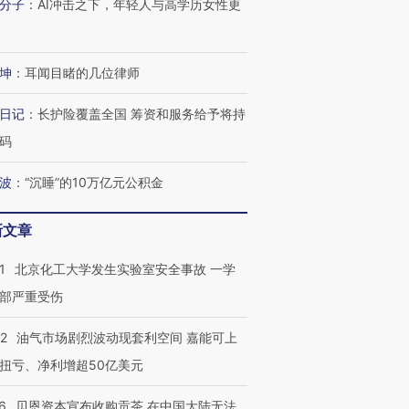
分子
：
AI冲击之下，年轻人与高学历女性更
坤
：
耳闻目睹的几位律师
日记
：
长护险覆盖全国 筹资和服务给予将持
码
波
：
“沉睡”的10万亿元公积金
新文章
1
北京化工大学发生实验室安全事故 一学
部严重受伤
22
油气市场剧烈波动现套利空间 嘉能可上
扭亏、净利增超50亿美元
6
贝恩资本宣布收购贡茶 在中国大陆无法