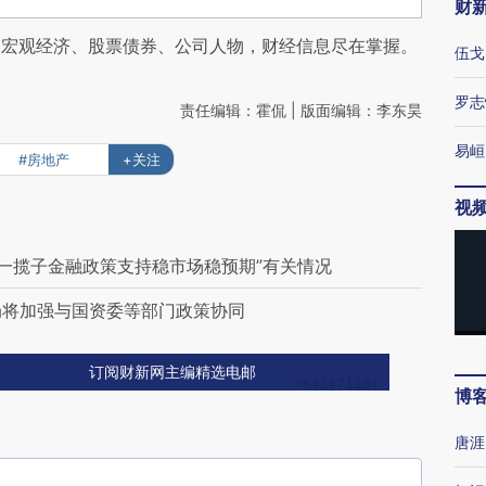
财
阅宏观经济、股票债券、公司人物，财经信息尽在掌握。
伍戈
罗志
责任编辑：霍侃 | 版面编辑：李东昊
易峘
#房地产
+关注
视
“一揽子金融政策支持稳市场稳预期”有关情况
总局将加强与国资委等部门政策协同
订阅财新网主编精选电邮
博
唐涯