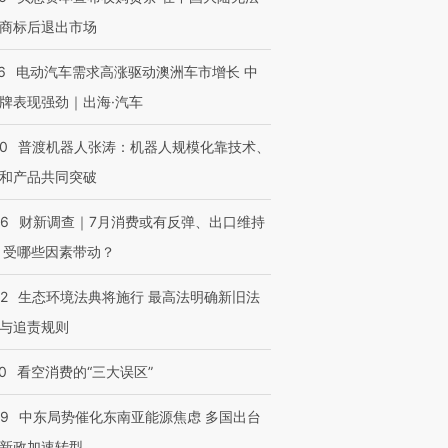
商标后退出市场
6
电动汽车需求高涨驱动澳洲车市增长 中
牌表现强劲｜出海·汽车
00
普渡机器人张涛：机器人规模化靠技术、
和产品共同突破
56
财新调查｜7月消费或有反弹、出口维持
 受哪些因素带动？
42
生态环境法典将施行 最高法明确新旧法
与追责规则
OX的吸金
马航飞行员跨国走私7万
视线｜被称为“蟑螂”的印
0
看空消费的“三大误区”
让中产们甘
粒摇头丸 尿检体内含3种
度Z世代 用街头抗争将教
秘鲁纳斯
”？
毒品
育部长拱下台
13人遇难
59
中东局势催化东南亚能源焦虑 多国出台
新政加速转型