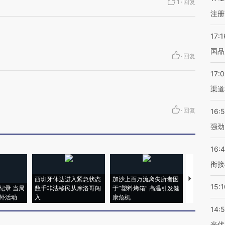
1
·
回复
注册
17:1
国品
·
回复
17:
渠道
·
回复
16:
强劲
16:
衔接
西班牙休达进入紧急状态
加沙上百万流离失所者困
视线｜HYR
15:1
纪录 当局
数千非法移民从摩洛哥闯
于“塑料烤箱” 高温引发健
术：是什么
外活动
入
康危机
心“花钱找虐
14:
光伏