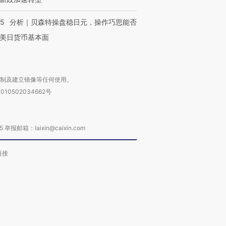
05
分析｜贝森特操盘稳日元，操作巧思能否
进第四届链博
【商旅对话】华住集团
美日货币基本面
技“链”接产
【特别呈现】寻找100种
CFO：不靠规模取胜，华
【特别呈
有意思的生活方式·第三对
住三大增长引擎是什么？
有意思的
复制及建立镜像等任何使用。
010502034662号
箱：laixin@caixin.com
链接