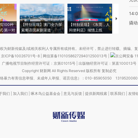
14:
【推广】走
撬动
找100种
【特别呈现】澳门全力探
【特别呈现】《东莞，人
会，让数智科
式·第一对
索葡语国家新渠道
间便利店》倾情上线
业
权为财新传媒及/或相关权利人专属所有或持有。未经许可，禁止进行转载、摘编、
京ICP备10026701号-8
|
网信算备110105862729401250013号
|
京公网安备 11
广播电视节目制作经营许可证：京第01015号
|
出版物经营许可证：第直100013号
Copyright 财新网 All Rights Reserved 版权所有 复制必究
害信息举报、未成年人举报、谣言信息）：010-85905050 13195200605 举报邮
于我们
|
加入我们
|
啄木鸟公益基金会
|
意见与反馈
|
提供新闻线索
|
联系我们
|
友情