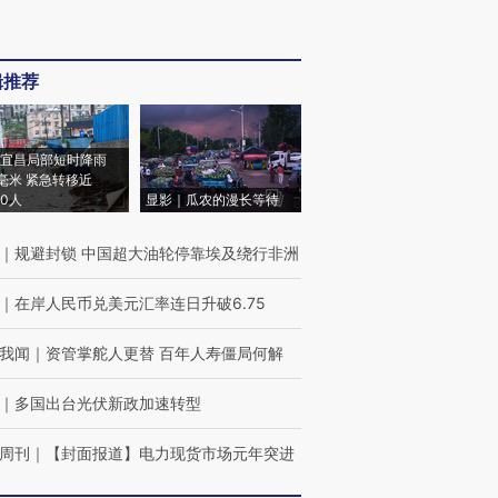
辑推荐
宜昌局部短时降雨
8毫米 紧急转移近
00人
显影｜瓜农的漫长等待
｜
规避封锁 中国超大油轮停靠埃及绕行非洲
｜
在岸人民币兑美元汇率连日升破6.75
我闻
｜
资管掌舵人更替 百年人寿僵局何解
｜
多国出台光伏新政加速转型
周刊
｜
【封面报道】电力现货市场元年突进