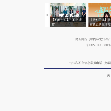
【不唯一答案】不止“养
【特别呈现】寻
老”
有意思的生活方
财新网所刊载内容之知识产
京ICP证090880号
违法和不良信息举报电话（涉网络暴力有
关