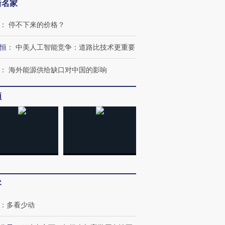
新名家
：
停不下来的价格？
恒
：
中美人工智能竞争：道路比技术更重要
：
海外能源供给缺口对中国的影响
频
客
：
多看少动