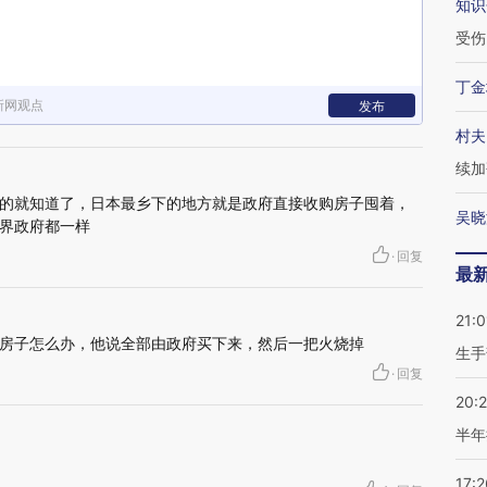
知识
受伤
丁金
新网观点
发布
村夫
续加
的就知道了，日本最乡下的地方就是政府直接收购房子囤着，
吴晓
界政府都一样
·
回复
最
21:0
房子怎么办，他说全部由政府买下来，然后一把火烧掉
生手
·
回复
20:
半年
17:2