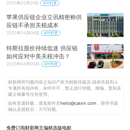
2025年03月01日
APP打开
苹果供应链企业立讯精密称供
应链不承担关税成本
2025年04月09日
APP打开
特斯拉股价持续低迷 供应链
如何应对中美关税冲击？
2025年04月09日
APP打开
财新网所刊载内容之知识产权为财新传媒及/或相关权利人
专属所有或持有。未经许可，禁止进行转载、摘编、复制及
建立镜像等任何使用。
如有意愿转载，请发邮件至
hello@caixin.com
，获得书面
确认及授权后，方可转载。
免费订阅财新网主编精选版电邮