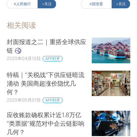
#人民银行
+关注
#国资委
+关注
相关阅读
封面报道之二｜重搭全球供应
链
2025年04月12日
APP打开
特稿｜“关税战”下供应链暗流
涌动 美国商超涨价隐忧几
何？
2025年05月01日
APP打开
应收账款确权累计近1.8万亿
“类票据”规范对中企云链影响
几何？