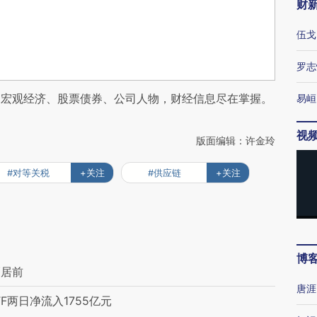
财
伍戈
罗志
阅宏观经济、股票债券、公司人物，财经信息尽在掌握。
易峘
视
版面编辑：许金玲
#对等关税
+关注
#供应链
+关注
博
幅居前
唐涯
F两日净流入1755亿元