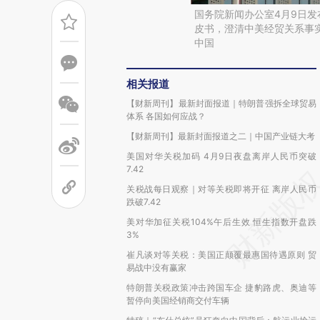
国务院新闻办公室4月9日
皮书，澄清中美经贸关系事
中国
相关报道
【财新周刊】最新封面报道｜特朗普强拆全球贸易
体系 各国如何应战？
【财新周刊】最新封面报道之二｜中国产业链大考
美国对华关税加码 4月9日夜盘离岸人民币突破
7.42
关税战每日观察｜对等关税即将开征 离岸人民币
跌破7.42
美对华加征关税104%午后生效 恒生指数开盘跌
3%
崔凡谈对等关税：美国正颠覆最惠国待遇原则 贸
易战中没有赢家
特朗普关税政策冲击跨国车企 捷豹路虎、奥迪等
暂停向美国经销商交付车辆