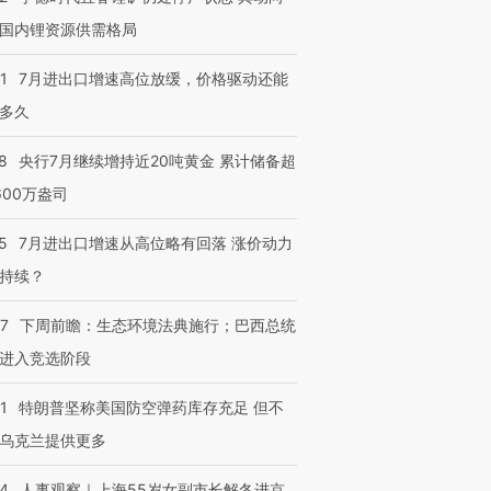
国内锂资源供需格局
1
7月进出口增速高位放缓，价格驱动还能
多久
8
央行7月继续增持近20吨黄金 累计储备超
600万盎司
5
7月进出口增速从高位略有回落 涨价动力
持续？
07
下周前瞻：生态环境法典施行；巴西总统
进入竞选阶段
1
特朗普坚称美国防空弹药库存充足 但不
乌克兰提供更多
24
人事观察｜上海55岁女副市长解冬进京