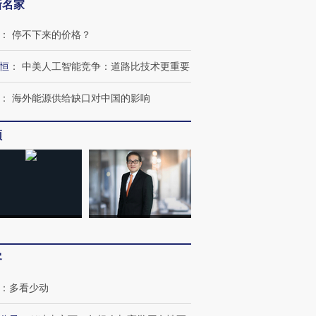
新名家
：
停不下来的价格？
恒
：
中美人工智能竞争：道路比技术更重要
：
海外能源供给缺口对中国的影响
频
客
：
多看少动