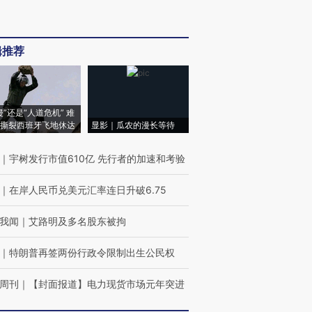
辑推荐
侵”还是“人道危机” 难
撕裂西班牙飞地休达
显影｜瓜农的漫长等待
｜
宇树发行市值610亿 先行者的加速和考验
｜
在岸人民币兑美元汇率连日升破6.75
我闻
｜
艾路明及多名股东被拘
｜
特朗普再签两份行政令限制出生公民权
周刊
｜
【封面报道】电力现货市场元年突进