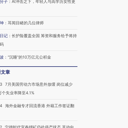
分子
：
AI冲击之下，年轻人与高学历女性更
坤
：
耳闻目睹的几位律师
日记
：
长护险覆盖全国 筹资和服务给予将持
码
波
：
“沉睡”的10万亿元公积金
新文章
43
7月美国劳动力市场意外放缓 岗位减少
3万个失业率降至4.1%
14
海外金融专才回流香港 外籍工作签证翻
2
宁德时代宜春锂矿仍处停产状态 其动向