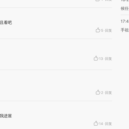
候任
17:
且看吧
手祖
5
·
回复
13
·
回复
2
·
回复
我进屋
14
·
回复