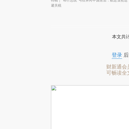
特稿｜“布什总统”号狂奔向中国背后：航运业抢运
避关税
本文共计
登录
后
财新通会
可畅读全