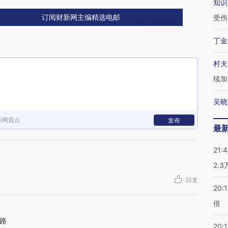
知识
受伤
订阅财新网主编精选电邮
丁金
村夫
续加
吴晓
新网观点
发布
最
21:
2.
·
回复
20:
倍
路
20:1