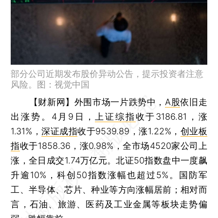
部分公司近期发布股价异动公告，提示投资者注意
风险。图：视觉中国
【财新网】
外围市场一片跌势中，
A股
依旧走
出涨势。4月9日，
上证综指
收于3186.81，涨
1.31%，
深证成指
收于9539.89，涨1.22%，
创业板
指
收于1858.36，涨0.98%，全市场4520家公司上
涨，全日成交1.74万亿元。北证50指数盘中一度飙
升逾10%，科创50指数涨幅也超过5%。国防军
工、半导体、芯片、种业等方向涨幅居前；相对而
言，石油、旅游、医药及工业金属等板块走势偏