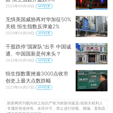
2025年04月09日
APP打开
无惧美国威胁再对华加征50%
关税 恒生指数反弹逾2%
2025年04月08日
APP打开
千股跌停“国家队”出手 中国诚
通、中国国新是何来头？
2025年04月08日
APP打开
恒生指数重挫逾3000点收市
创史上最大点数跌幅
2025年04月07日
APP打开
财新网所刊载内容之知识产权为财新传媒及/或相关权利人
专属所有或持有。未经许可，禁止进行转载、摘编、复制及