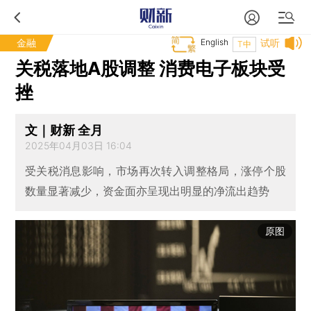
金融
English
试听
T中
关税落地A股调整 消费电子板块受
挫
文｜财新 全月
2025年04月03日 16:04
受关税消息影响，市场再次转入调整格局，涨停个股
数量显著减少，资金面亦呈现出明显的净流出趋势
原图