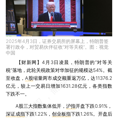
2025年4月3日，证券交易所的屏幕上，特朗普签
署行政令，对贸易伙伴征收“对等关税”。图：视觉
中国
【财新网】
4月3日凌晨，特朗普的“对等关
税”落地，此轮关税政策对华加征的规模达54%。截
至收盘，
A股
缩量两市成交额重返万亿，达11376.2
亿元，较上一交易日增加1631.28亿元，各类指数
下跌不一。
A股三大指数集体低开，
沪指
开盘下跌0.91%，
深证成指
下跌1.22%，
创业板指
下跌1.26%。开盘后