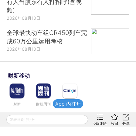
有人当股东有人打招呼(含视
频)
2026年08月10日
全球最快动车组CR450列车完
成60万公里运用考核
2026年08月10日
财新移动
App 内打开
财新
财新周刊
Caixin
发表评论得积分
登录
网页版
订阅电邮
|
|
0
条评论
收藏
分享
Copyright 财新网 All Rights Reserved