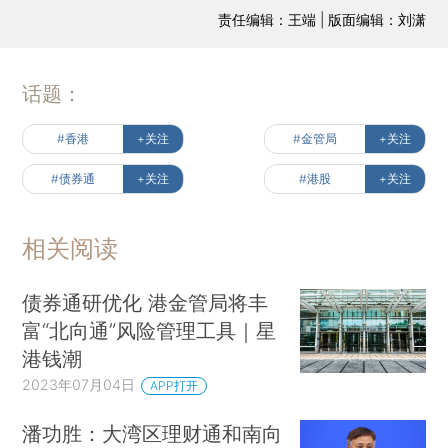
责任编辑：王端 | 版面编辑：刘潇
话题：
#香港
+关注
#金管局
+关注
#债券通
+关注
#港股
+关注
相关阅读
债券通研优化 港金管局将丰
富“北向通”风险管理工具｜星
港钱潮
2023年07月04日
APP打开
潘功胜：大湾区理财通和南向