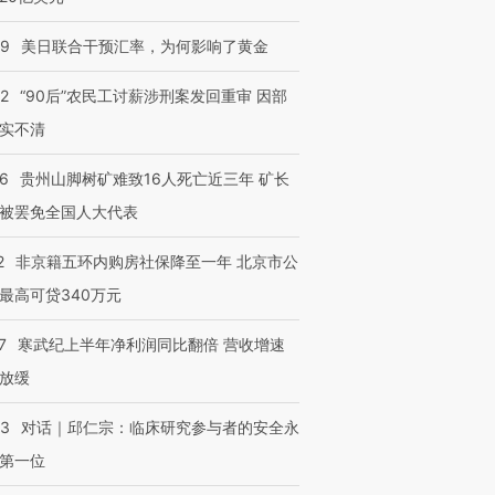
09
美日联合干预汇率，为何影响了黄金
32
“90后”农民工讨薪涉刑案发回重审 因部
实不清
36
贵州山脚树矿难致16人死亡近三年 矿长
被罢免全国人大代表
2
非京籍五环内购房社保降至一年 北京市公
最高可贷340万元
7
寒武纪上半年净利润同比翻倍 营收增速
放缓
53
对话｜邱仁宗：临床研究参与者的安全永
第一位