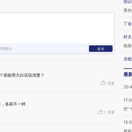
知识
受伤
丁金
村夫
续加
新网观点
发布
吴晓
最
么？谁能用大白话说清楚？
·
回复
20:
17:
本，各家不一样
空”
1
·
回复
15:
资超