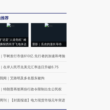
辑推荐
侵”还是“人道危机” 难
撕裂西班牙飞地休达
显影｜瓜农的漫长等待
｜
宇树发行市值610亿 先行者的加速和考验
｜
在岸人民币兑美元汇率连日升破6.75
我闻
｜
艾路明及多名股东被拘
｜
特朗普再签两份行政令限制出生公民权
周刊
｜
【封面报道】电力现货市场元年突进