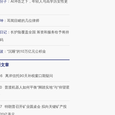
分子
：
AI冲击之下，年轻人与高学历女性更
坤
：
耳闻目睹的几位律师
日记
：
长护险覆盖全国 筹资和服务给予将持
码
波
：
“沉睡”的10万亿元公积金
新文章
46
离岸信托90天补税窗口期疑问
00
普渡机器人如何平衡“脚踏实地”与“仰望星
？
57
特朗普召开矿业圆桌会 拟向关键矿产投
20亿美元