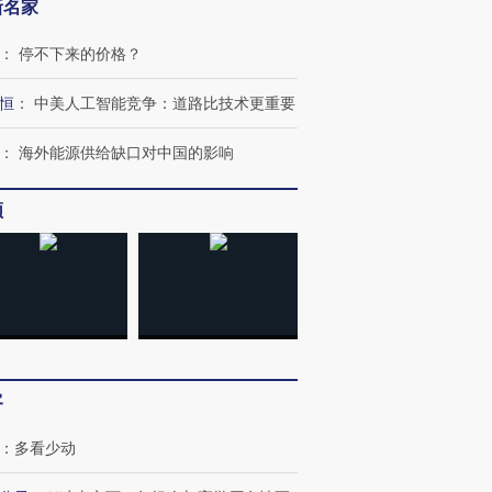
新名家
：
停不下来的价格？
恒
：
中美人工智能竞争：道路比技术更重要
：
海外能源供给缺口对中国的影响
频
客
：
多看少动