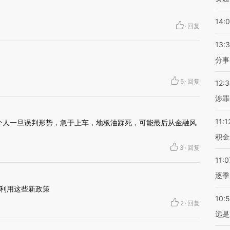
14:
·
回复
13:
分事
5
·
回复
12:
涉罪
11:1
”，个人一旦误判形势，急于上车，地板油踩死，可能最后从金融风
积金
3
·
回复
11:0
逐季
利用这些新政策
10:
2
·
回复
远是