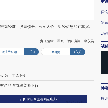
财
伍戈
罗志
阅宏观经济、股票债券、公司人物，财经信息尽在掌握。
易峘
责任编辑：霍侃 | 版面编辑：李东昊
视
#消费金融
+关注
#消费
+关注
元 为上年2.4倍
理财产品收益率普遍下行
博
唐涯
订阅财新网主编精选电邮