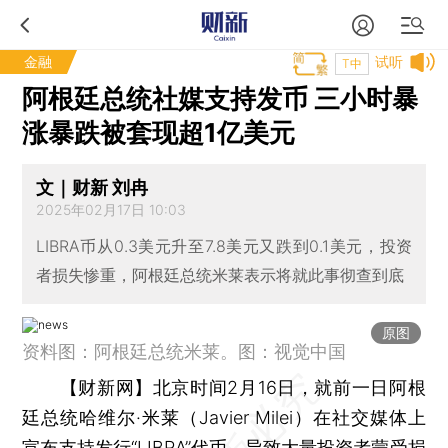
金融
试听
T中
阿根廷总统社媒支持发币 三小时暴
涨暴跌被套现超1亿美元
文｜财新 刘冉
2025年02月17日 10:03
LIBRA币从0.3美元升至7.8美元又跌到0.1美元，投资
者损失惨重，阿根廷总统米莱表示将就此事彻查到底
原图
资料图：阿根廷总统米莱。图：视觉中国
【财新网】
北京时间2月16日，就前一日阿根
廷总统哈维尔·米莱（Javier Milei）在社交媒体上
宣布支持发行“LIBRA”代币，导致大量投资者蒙受损