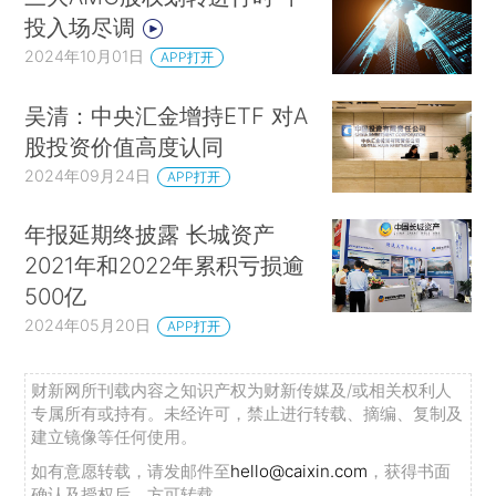
投入场尽调
2024年10月01日
APP打开
吴清：中央汇金增持ETF 对A
股投资价值高度认同
2024年09月24日
APP打开
年报延期终披露 长城资产
2021年和2022年累积亏损逾
500亿
2024年05月20日
APP打开
财新网所刊载内容之知识产权为财新传媒及/或相关权利人
专属所有或持有。未经许可，禁止进行转载、摘编、复制及
建立镜像等任何使用。
如有意愿转载，请发邮件至
hello@caixin.com
，获得书面
确认及授权后，方可转载。