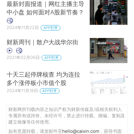
最新封面报道｜网红主播主导
中小盘 如何面对A股新节奏？
2024年11月22日
APP打开
财新周刊｜散户大战华尔街
2021年02月06日
APP打开
十天三起停牌核查 均为连拉
多个涨停板小市值个股
2024年11月18日
APP打开
财新网所刊载内容之知识产权为财新传媒及/或相关权利人
专属所有或持有。未经许可，禁止进行转载、摘编、复制及
建立镜像等任何使用。
如有意愿转载，请发邮件至
hello@caixin.com
，获得书面