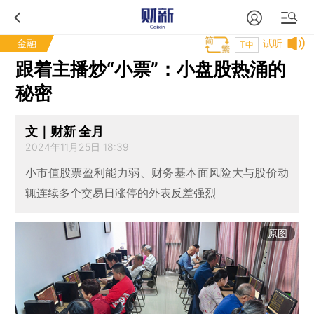
金融
试听
T中
跟着主播炒“小票”：小盘股热涌的
秘密
文｜财新 全月
2024年11月25日 18:39
小市值股票盈利能力弱、财务基本面风险大与股价动
辄连续多个交易日涨停的外表反差强烈
原图