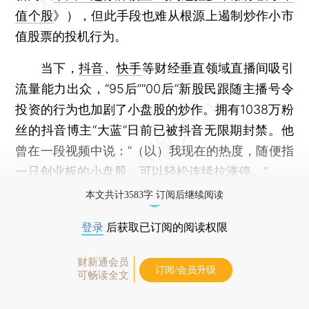
值个股
》），但此手段也难从根源上遏制炒作小市
值股票的投机行为。
当下，
抖音
、
快手
等财经垂直领域直播间吸引
流量能力出众，“95后”“00后”新股民跟随主播号令
投资的行为也加剧了小盘股的炒作。拥有1038万粉
丝的抖音博主“大蓝”日前已被抖音无限期封禁。他
曾在一段视频中说：“（以）我现在的热度，随便指
一只创业板的小盘股，可以轻松连续拉涨停。”
本文共计3583字 订阅后继续阅读
登录
后获取已订阅的阅读权限
财新通会员
订阅/会员升级
可畅读全文