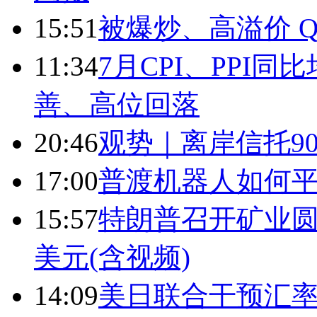
15:51
被爆炒、高溢价 Q
11:34
7月CPI、PPI同
善、高位回落
20:46
观势｜离岸信托9
17:00
普渡机器人如何平
15:57
特朗普召开矿业圆
美元(含视频)
14:09
美日联合干预汇