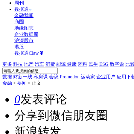
周刊
数据通
金融我闻
商圈
地缘图志
企业数据库
沪深股市
港股
数据通Claw🦞
更多
科技
地产
汽车
消费
能源
健康
环科
民生
ESG
数字说
比
数据
财新一线
私房课
会议
Promotion
运动家
企业用户
应用下
金融
>
要闻
>
正文
0
发表评论
分享到微信朋友圈
新浪转发