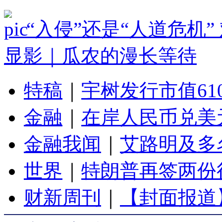
“入侵”还是“人道危机
显影｜瓜农的漫长等待
特稿
｜
宇树发行市值61
金融
｜
在岸人民币兑美元
金融我闻
｜
艾路明及多
世界
｜
特朗普再签两份
财新周刊
｜
【封面报道