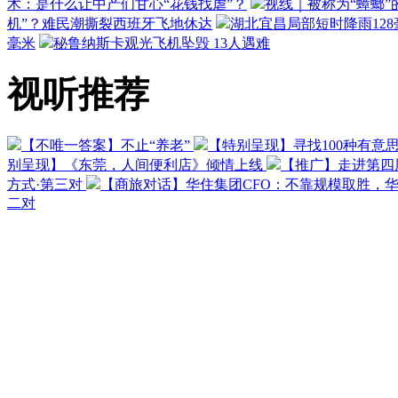
术：是什么让中产们甘心“花钱找虐”？
视线｜被称为“蟑螂”
机”？难民潮撕裂西班牙飞地休达
湖北宜昌局部短时降雨128毫
毫米
秘鲁纳斯卡观光飞机坠毁 13人遇难
视听推荐
【不唯一答案】不止“养老”
【特别呈现】寻找100种有意
别呈现】《东莞，人间便利店》倾情上线
【推广】走进第四
方式·第三对
【商旅对话】华住集团CFO：不靠规模取胜，
二对