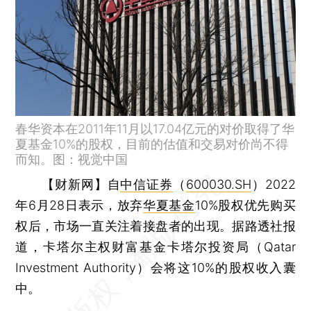
春华资本在2011年11月以17.04亿元的对价取得了华
夏基金10%的股权，目前的估值和交易对价尚不得
而知。图：视觉中国
【财新网】
自
中信证券
（
600030.SH
）2022
年6月28日表示，放弃
华夏基金
10%股权优先购买
权后，市场一直关注着接盘者的出现。据路透社报
道，卡塔尔主权财富基金卡塔尔投资局（Qatar
Investment Authority）会将这10%的股权收入囊
中。