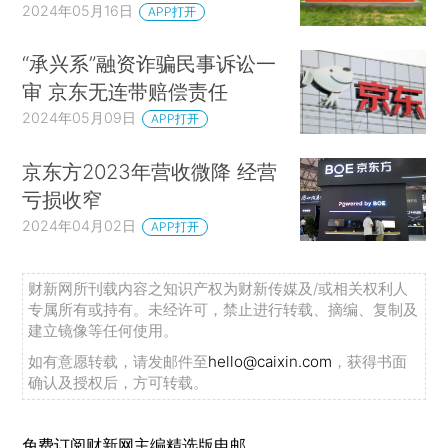
2024年05月16日
APP打开
“承兴系”融资诈骗民事诉讼一
审 京东无连带赔偿责任
2024年05月09日
APP打开
京东方2023年营收微降 经营
亏损收窄
2024年04月02日
APP打开
财新网所刊载内容之知识产权为财新传媒及/或相关权利人
专属所有或持有。未经许可，禁止进行转载、摘编、复制及
建立镜像等任何使用。
如有意愿转载，请发邮件至
hello@caixin.com
，获得书面
确认及授权后，方可转载。
免费订阅财新网主编精选版电邮