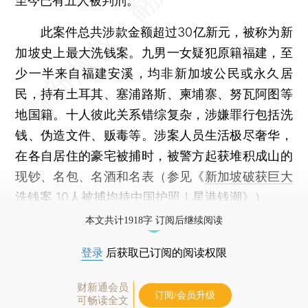
至今已有五人被判刑。
此案件总共涉款金额超过30亿新元，被称为新
加坡史上最大洗钱案。九男一女疑犯原籍福建，至
少一半来自福建安溪，均非新加坡公民或永久居
民，持有土耳其、塞浦路斯、柬埔寨、努瓦阿图等
地国籍。十人彼此关系错综复杂，涉嫌罪行包括洗
钱、伪造文件、贩毒等。涉案人员生活极尽奢华，
在各自居住的豪宅被捕时，被警方起获堆积成山的
现钞、名包、名酒和名表（参见《
新加坡破获巨大
洗钱案 10人被捕均持中国护照｜星港钱潮
》）。
本文共计1918字 订阅后继续阅读
登录
后获取已订阅的阅读权限
财新通会员
订阅/会员升级
可畅读全文