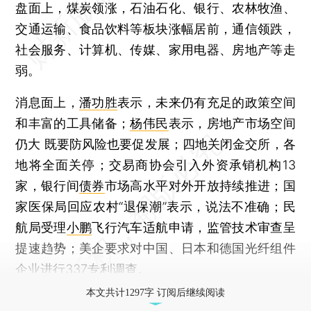
盘面上，煤炭领涨，石油石化、银行、农林牧渔、
交通运输、食品饮料等板块涨幅居前，通信领跌，
社会服务、计算机、传媒、家用电器、房地产等走
弱。
消息面上，
潘功胜
表示，未来仍有充足的政策空间
和丰富的工具储备；
杨伟民
表示，房地产市场空间
仍大 既要防风险也要促发展；四地关闭金交所，各
地将全面关停；交易商协会引入外资承销机构13
家，银行间
债券
市场高水平对外开放持续推进；国
家医保局回应农村“退保潮”表示，说法不准确；民
航局受理
小鹏
飞行汽车适航申请，监管技术审查呈
提速趋势；美企要求对中国、日本和德国光纤组件
企业进行337专利调查。
本文共计1297字 订阅后继续阅读