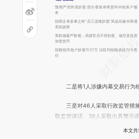
预期严管跨境炒股 部分香港券商暂停内地客户服
务
招商证券多事之秋“员工违规炒股”风波后缘何再遇
系统故障
美联储最严新规：高级官员不得炒股、做空及投资
加密货币
投顾指导散户炒股亏57万 法院判投顾承担70%责
任
二是将1人涉嫌内幕交易行为移
三是对46人采取行政监管措施
取监管谈话、38人采取出具警示
本文共