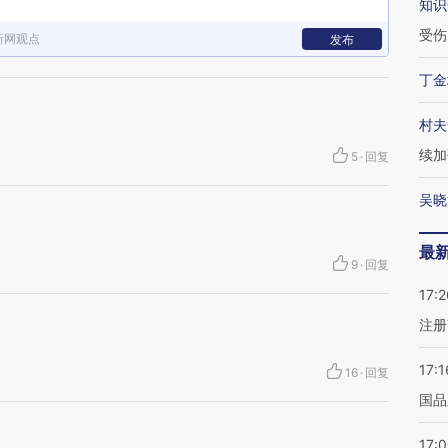
知识
受伤
新网观点
发布
丁金
村夫
续加
5
·
回复
吴晓
最
9
·
回复
17:2
注册
17:1
16
·
回复
国品
17: