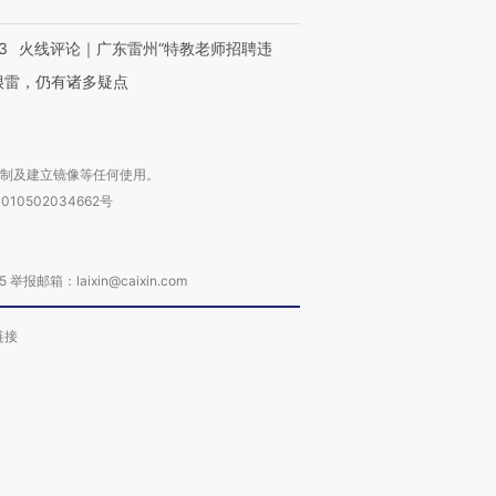
技“链”接产
【特别呈现】寻找100种
CFO：不靠规模取胜，华
【特别呈
有意思的生活方式·第三对
住三大增长引擎是什么？
有意思的
3
火线评论｜广东雷州“特教老师招聘违
很雷，仍有诸多疑点
复制及建立镜像等任何使用。
010502034662号
箱：laixin@caixin.com
链接