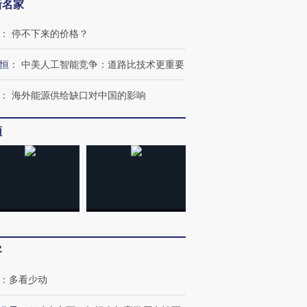
新名家
：
停不下来的价格？
恒
：
中美人工智能竞争：道路比技术更重要
：
海外能源供给缺口对中国的影响
频
客
：
多看少动