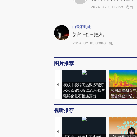
2024-02-09 12:58 · 湖南
白云不到处
新官上任三把火。
2024-02-09 08:08 · 四川
图片推荐
视线｜极端高温致多瑙河
水位跌破纪录 二战沉船与
韩国高温创百年
猛犸象化石接连露出
警告停止一切户
视听推荐