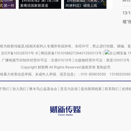
找100种
【特别呈现】澳门全力探
【特别呈现】《东莞，人
会，让数智科
式·第一对
索葡语国家新渠道
间便利店》倾情上线
业
13:1
规”
权为财新传媒及/或相关权利人专属所有或持有。未经许可，禁止进行转载、摘编、
京ICP备10026701号-8
|
网信算备110105862729401250013号
|
京公网安备 11
广播电视节目制作经营许可证：京第01015号
|
出版物经营许可证：第直100013号
Copyright 财新网 All Rights Reserved 版权所有 复制必究
害信息举报、未成年人举报、谣言信息）：010-85905050 13195200605 举报邮
于我们
|
加入我们
|
啄木鸟公益基金会
|
意见与反馈
|
提供新闻线索
|
联系我们
|
友情