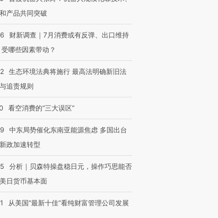
和产品共同突破
56
财新调查｜7月消费或有反弹、出口维持
 受哪些因素带动？
42
生态环境法典将施行 最高法明确新旧法
与追责规则
0
看空消费的“三大误区”
59
中东局势催化东南亚能源焦虑 多国出台
跨国走私7万
视线｜HYROX的吸金
视线｜被
检体内含3种
新政加速转型
术：是什么让中产们甘
泽连斯基密集出访美英 索
度Z世代
心“花钱找虐”？
要防空导弹“救急”
育部长拱
05
分析｜贝森特操盘稳日元，操作巧思能否
美日货币基本面
1
从美国“最新十佳”看纯财富管理公司发展
进第四届链博
【商旅对话】华住集团