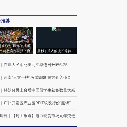
辑推荐
|被称为“蟑螂”的印度
代 将教育部长拱下台
显影｜瓜农的漫长等待
｜
在岸人民币兑美元汇率连日升破6.75
｜
河南“三支一扶”考试舞弊 警方介入侦查
｜
特朗普再上台后中国留学生获签数量大减
｜
广州开发区产业园REIT较发行价“腰斩”
周刊
｜
【封面报道】电力现货市场元年突进