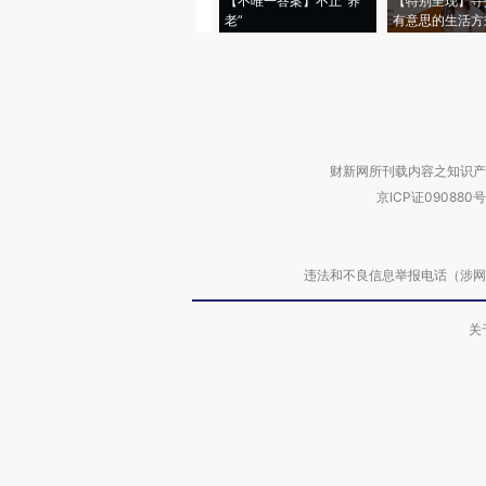
【不唯一答案】不止“养
【特别呈现】寻
老”
有意思的生活方
财新网所刊载内容之知识产
京ICP证090880号
违法和不良信息举报电话（涉网络暴力有
关