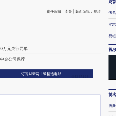
财
责任编辑：李箐 | 版面编辑：鲍琦
伍戈
罗志
易峘
40万元央行罚单
视
 中金公司保荐
订阅财新网主编精选电邮
博
唐涯