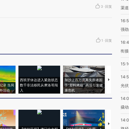
3
·
回复
渠道
16:
强劲
1
·
回复
16:
衔接
15:1
14:
西班牙休达进入紧急状态
加沙上百万流离失所者困
马航飞行员
纪录 当局
数千非法移民从摩洛哥闯
于“塑料烤箱” 高温引发健
粒摇头丸 尿
光伏
外活动
入
康危机
毒品
14:
撬动
14:0
【推广】走
路径