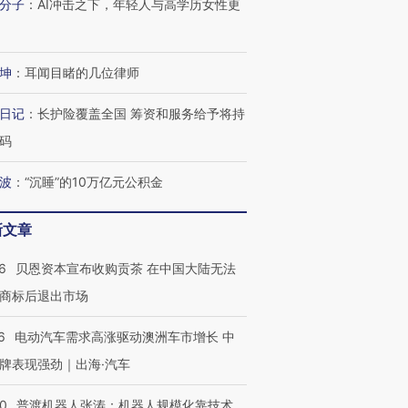
分子
：
AI冲击之下，年轻人与高学历女性更
坤
：
耳闻目睹的几位律师
日记
：
长护险覆盖全国 筹资和服务给予将持
码
波
：
“沉睡”的10万亿元公积金
新文章
6
贝恩资本宣布收购贡茶 在中国大陆无法
商标后退出市场
6
电动汽车需求高涨驱动澳洲车市增长 中
牌表现强劲｜出海·汽车
00
普渡机器人张涛：机器人规模化靠技术、