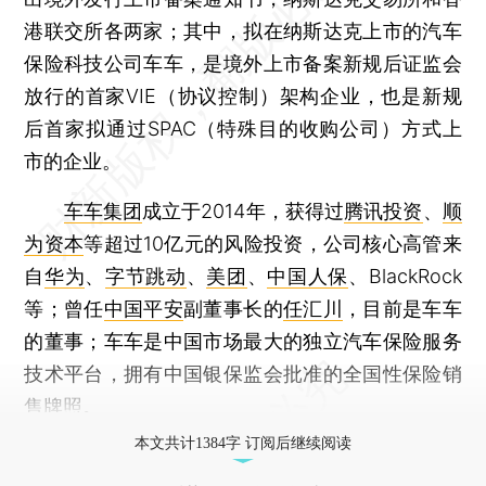
港联交所各两家；其中，拟在纳斯达克上市的汽车
保险科技公司车车，是境外上市备案新规后证监会
放行的首家VIE（协议控制）架构企业，也是新规
后首家拟通过SPAC（特殊目的收购公司）方式上
市的企业。
车车集团
成立于2014年，获得过
腾讯投资
、
顺
为资本
等超过10亿元的风险投资，公司核心高管来
自
华为
、
字节跳动
、
美团
、
中国人保
、BlackRock
等；曾任
中国平安
副董事长的
任汇川
，目前是车车
的董事；车车是中国市场最大的独立汽车保险服务
技术平台，拥有中国银保监会批准的全国性保险销
售牌照。
本文共计1384字 订阅后继续阅读