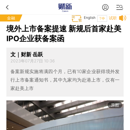
金融
English
试听
T中
境外上市备案提速 新规后首家赴美
IPO企业获备案函
文｜财新 岳跃
2023年07月27日 10:36
备案新规实施将满四个月，已有10家企业获得境外发
行上市备案通知书，其中九家均为赴港上市，仅有一
家赴美上市
原图