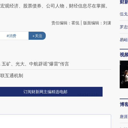
财
阅宏观经济、股票债券、公司人物，财经信息尽在掌握。
伍戈
责任编辑：霍侃 | 版面编辑：刘潇
罗志
#消费
+关注
易峘
视
 五矿、光大、中航辟谣“爆雷”传言
互联互通机制
订阅财新网主编精选电邮
博
唐涯