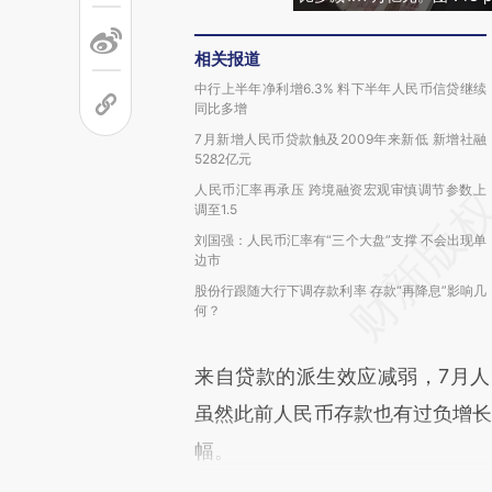
相关报道
中行上半年净利增6.3% 料下半年人民币信贷继续
同比多增
7月新增人民币贷款触及2009年来新低 新增社融
5282亿元
人民币汇率再承压 跨境融资宏观审慎调节参数上
调至1.5
刘国强：人民币汇率有“三个大盘”支撑 不会出现单
边市
股份行跟随大行下调存款利率 存款“再降息”影响几
何？
来自贷款的派生效应减弱，7月人民
虽然此前人民币存款也有过负增长的
幅。