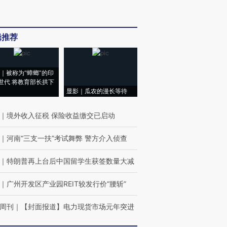
辑推荐
｜被称为“蟑螂”的印
世代 将教育部长拱下
显影｜瓜农的漫长等待
｜
境外收入征税 保险收益缴交已启动
｜
河南“三支一扶”考试舞弊 警方介入侦查
｜
特朗普再上台后中国留学生获签数量大减
｜
广州开发区产业园REIT较发行价“腰斩”
周刊
｜
【封面报道】电力现货市场元年突进