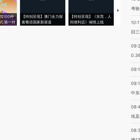
考验
【推广】走
找100种
【特别呈现】澳门全力探
【特别呈现】《东莞，人
会，让数智科
式·第一对
索葡语国家新渠道
间便利店》倾情上线
业
10:1
回三
09:
0.3
09:
09:
中东
08:
埃及
08:
挫1