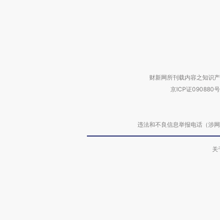
财新网所刊载内容之知识产
京ICP证090880号
违法和不良信息举报电话（涉网络暴力有
关