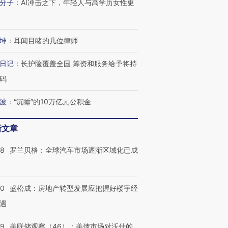
分子
：
AI冲击之下，年轻人与高学历女性更
坤
：
耳闻目睹的几位律师
日记
：
长护险覆盖全国 筹资和服务给予将持
码
波
：
“沉睡”的10万亿元公积金
新文章
58
罗兰贝格：全球汽车市场逐渐区域化已成
跨国走私7万
视线｜HY
检体内含3种
泽连斯基密集出访美英 索
秘鲁纳斯卡观光飞机坠毁
术：是什
要防空导弹“救急”
13人遇难
心“花钱找
50
盛松成：房地产转型发展应把握好楼宇经
遇
39
美联储观察（46）：美债市场对沃什的