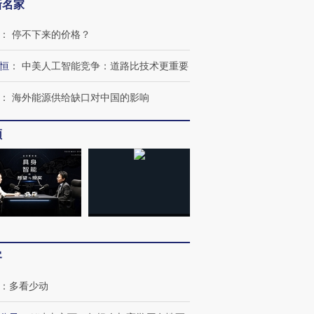
新名家
：
停不下来的价格？
恒
：
中美人工智能竞争：道路比技术更重要
：
海外能源供给缺口对中国的影响
频
客
：
多看少动