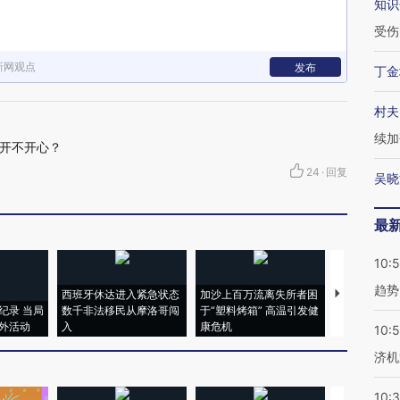
知识
受伤
新网观点
发布
丁金
村夫
续加
开不开心？
24
·
回复
吴晓
最
10:
趋势
西班牙休达进入紧急状态
加沙上百万流离失所者困
马航飞行员
纪录 当局
数千非法移民从摩洛哥闯
于“塑料烤箱” 高温引发健
粒摇头丸 尿
外活动
入
康危机
毒品
10:
济机
10: