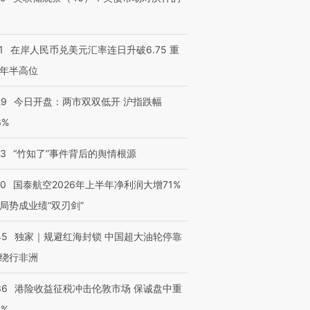
进第四届链博
【商旅对话】华住集团
技“链”接产
【特别呈现】寻找100种
CFO：不靠规模取胜，华
【特别呈
1
在岸人民币兑美元汇率连日升破6.75 重
有意思的生活方式·第三对
住三大增长引擎是什么？
有意思的
年半高位
29
今日开盘：两市双双低开 沪指跌幅
6%
13
“竹知了”事件背后的舆情根源
10
国泰航空2026年上半年净利润大增71%
局势成业绩“双刃剑”
45
独家｜规避红海封锁 中国超大油轮停靠
绕行非洲
36
港险收益征税冲击伦敦市场 保诚盘中重
3%