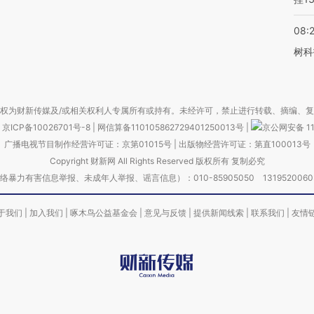
08:
树科
权为财新传媒及/或相关权利人专属所有或持有。未经许可，禁止进行转载、摘编、
京ICP备10026701号-8
|
网信算备110105862729401250013号
|
京公网安备 11
广播电视节目制作经营许可证：京第01015号
|
出版物经营许可证：第直100013号
Copyright 财新网 All Rights Reserved 版权所有 复制必究
害信息举报、未成年人举报、谣言信息）：010-85905050 13195200605 举报邮
于我们
|
加入我们
|
啄木鸟公益基金会
|
意见与反馈
|
提供新闻线索
|
联系我们
|
友情