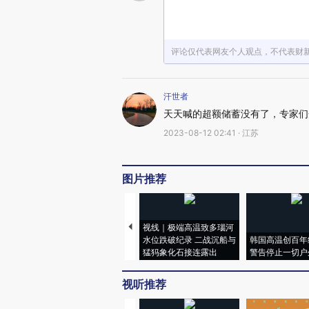
评论仅代表网友个人观点，不代表财
汗世者
天天喊的超额储蓄没有了，专家们
2023-08-12 02:41 · 江苏
图片推荐
视线｜极端高温致多瑙河
水位跌破纪录 二战沉船与
韩国高温创百年
猛犸象化石接连露出
警告停止一切户
视听推荐