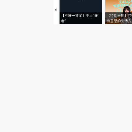
【不唯一答案】不止“养
【特别呈现】寻
老”
有意思的生活方