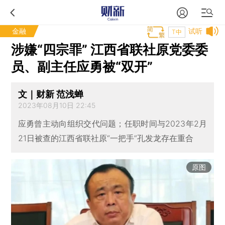
金融
试听
T中
涉嫌“四宗罪” 江西省联社原党委委
员、副主任应勇被“双开”
文｜财新 范浅蝉
2023年08月10日 22:45
应勇曾主动向组织交代问题；任职时间与2023年2月
21日被查的江西省联社原“一把手”孔发龙存在重合
原图