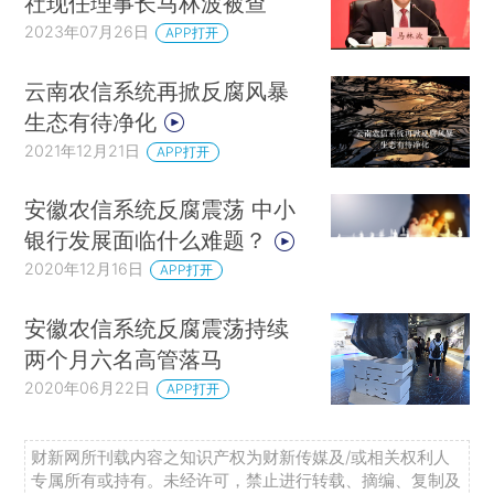
社现任理事长马林波被查
2023年07月26日
APP打开
云南农信系统再掀反腐风暴
生态有待净化
2021年12月21日
APP打开
安徽农信系统反腐震荡 中小
银行发展面临什么难题？
2020年12月16日
APP打开
安徽农信系统反腐震荡持续
两个月六名高管落马
2020年06月22日
APP打开
财新网所刊载内容之知识产权为财新传媒及/或相关权利人
专属所有或持有。未经许可，禁止进行转载、摘编、复制及