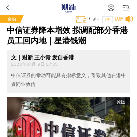
金融
English
试听
T中
中信证券降本增效 拟调配部分香港
员工回内地｜星港钱潮
文｜财新 王小青 发自香港
2023年07月19日 07:35
中信证券的举动可能具有指标意义，引致其他在港中
资同业效仿
原图